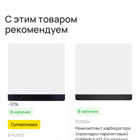
С этим товаром
рекомендуем
-10%
В наличии
В наличии
809064
Суперскидка
Ремкомплект карбюратора
(прокладки паронитовые)
8742A22
OVERHAUL KIT (Quicksilver)