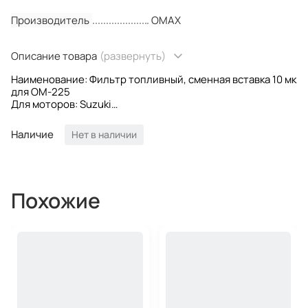
Производитель
OMAX
Описание товара
(развернуть)
Наименование: Фильтр топливный, сменная вставка 10 мк
для OM-225
Для моторов: Suzuki
OEM номера: 65910-98J00
Производитель: Omax
Наличие
Нет в наличии
Похожие