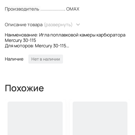
Производитель
OMAX
Описание товара
(развернуть)
Наименование: Игла поплавковой камеры карбюратора
Mercury 30-115
Для моторов: Mercury 30-115
OEM номера: 1395-879194011; 1395-9595
Производитель: Omax
Наличие
Нет в наличии
Похожие