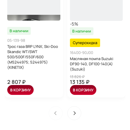
-5%
В наличии
В наличии
05-139-98
Суперскидка
Трос газа BRP LYNX; Ski-Doo
Skandic WT/SWT
16400-90J00
500/500F/550F/600
Масляная помпа Suzuki
(M5244975; 5244975)
DF90-140, DF100-140(A)
(KINETIX)
(Suzuki)
13 826 ₽
2 807 ₽
13 135 ₽
В КОРЗИНУ
В КОРЗИНУ