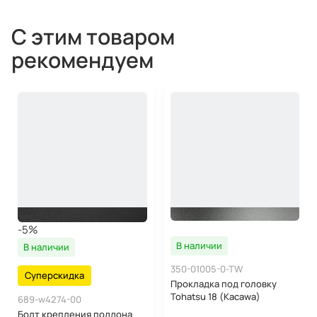
С этим товаром
рекомендуем
-5%
В наличии
В наличии
350-01005-0-TW
Суперскидка
Прокладка под головку
Tohatsu 18 (Kacawa)
689-w4274-00
Болт крепления поддона