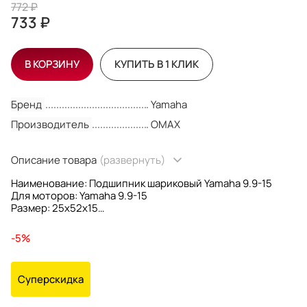
772 ₽
733 ₽
В КОРЗИНУ
КУПИТЬ В 1 КЛИК
Бренд
Yamaha
Производитель
OMAX
Описание товара
(развернуть)
Наименование: Подшипник шариковый Yamaha 9.9-15
Для моторов: Yamaha 9.9-15
Размер: 25x52x15
Форма: Шариковый
OEM номера: 93306-20541; 9330620541
-5%
Производитель: Omax
Суперскидка