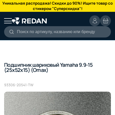
КАТАЛОГ
Уникальная распродажа! Скидки до 90%! Ищите товар со
стикером "Суперскидка"!
Поиск по артикулу, названию или бренду
Подшипник шариковый Yamaha 9.9-15
(25x52x15) (Omax)
93306-20541-TW