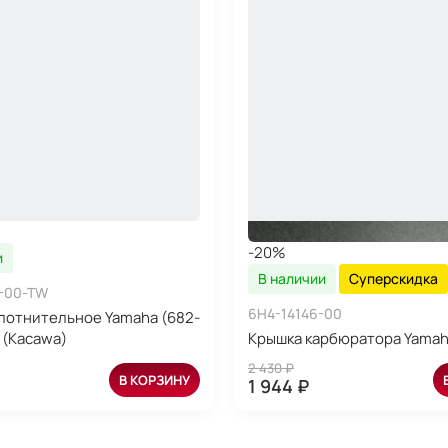
-20%
и
В наличии
Суперскидка
-00-TW
6H4-14146-00
лотнительное Yamaha (682-
 (Kacawa)
Крышка карбюратора Yamah
2 430 ₽
В КОРЗИНУ
1 944 ₽