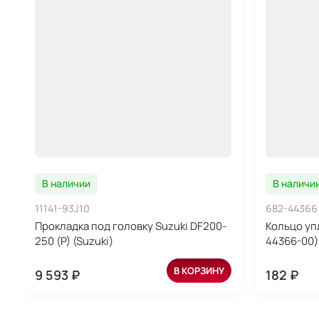
В наличии
В наличи
11141-93J10
682-44366
Прокладка под головку Suzuki DF200-
Кольцо уп
250 (P) (Suzuki)
44366-00)
В КОРЗИНУ
9 593 ₽
182 ₽