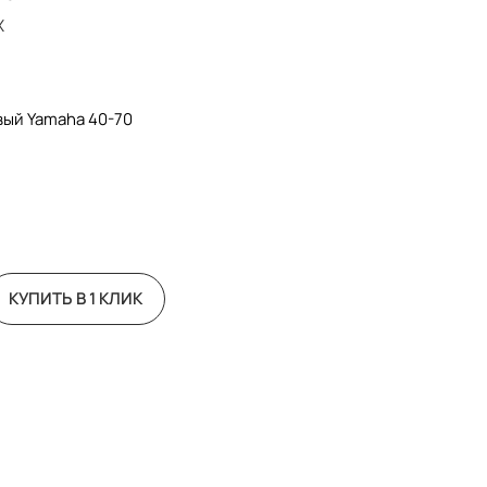
X
вый Yamaha 40-70
06U2
КУПИТЬ В 1 КЛИК