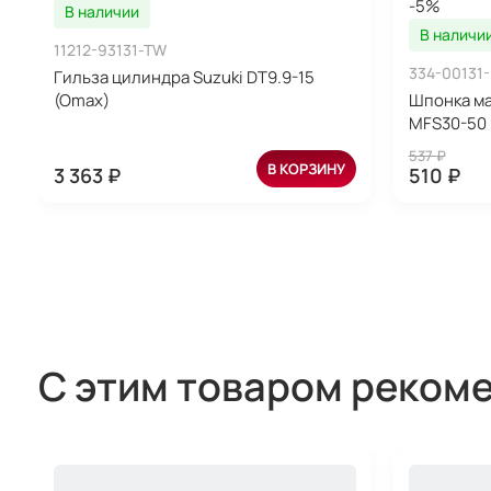
-5%
В наличии
В наличи
11212-93131-TW
334-00131-
Гильза цилиндра Suzuki DT9.9-15
(Omax)
Шпонка ма
MFS30-50 
537 ₽
В КОРЗИНУ
3 363 ₽
510 ₽
С этим товаром реком