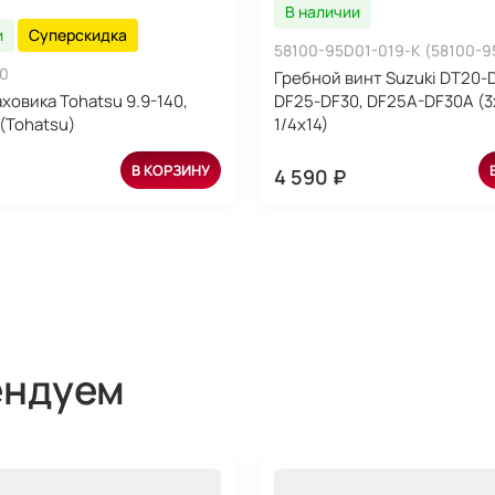
В наличии
и
Суперскидка
58100-95D01-019-K (58100-9
0
Гребной винт Suzuki DT20-
ховика Tohatsu 9.9-140,
DF25-DF30, DF25A-DF30A (3
(Tohatsu)
1/4x14)
В КОРЗИНУ
4 590 ₽
ендуем