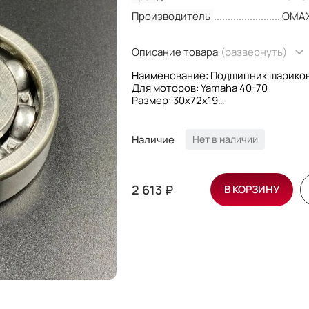
Производитель
OMA
Описание товара
(развернуть)
Наименование: Подшипник шарико
Для моторов: Yamaha 40-70
Размер: 30x72x19
Форма: Шариковый
OEM номера: 93306-306U2; 933063
Производитель: Omax
Наличие
Нет в наличии
2 613 ₽
В КОРЗИНУ