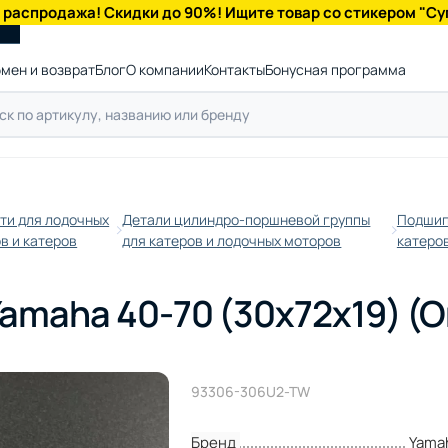
 распродажа! Скидки до 90%! Ищите товар со стикером "Су
мен и возврат
Блог
О компании
Контакты
Бонусная программа
ти для лодочных
Детали цилиндро-поршневой группы
Подшип
в и катеров
для катеров и лодочных моторов
катеро
amaha 40-70 (30x72x19) (
93306-306U2-TW
Бренд
Yama