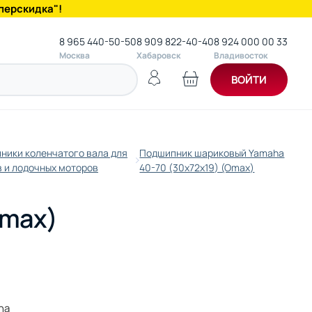
перскидка"!
8 965 440-50-50
8 909 822-40-40
8 924 000 00 33
Москва
Хабаровск
Владивосток
ВОЙТИ
ники коленчатого вала для
Подшипник шариковый Yamaha
в и лодочных моторов
40-70 (30x72x19) (Omax)
Omax)
ha