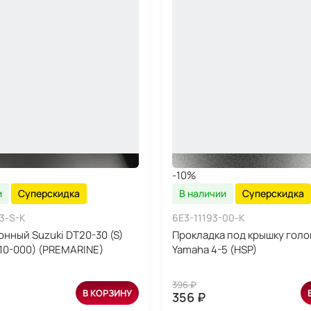
-10%
и
Суперскидка
В наличии
Суперскидка
3-S-K
6E3-11193-00-K
онный Suzuki DT20-30 (S)
Прокладка под крышку голо
L10-000) (PREMARINE)
Yamaha 4-5 (HSP)
396 ₽
В КОРЗИНУ
356 ₽