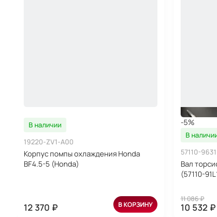
-5%
В наличии
В наличи
19220-ZV1-A00
57110-9631
Корпус помпы охлаждения Honda
BF4.5-5 (Honda)
Вал торси
(57110-91
11 086 ₽
В КОРЗИНУ
12 370 ₽
10 532 ₽