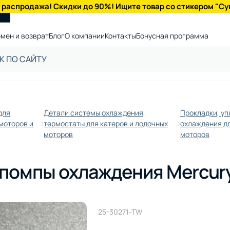
 распродажа! Скидки до 90%! Ищите товар со стикером "Су
мен и возврат
Блог
О компании
Контакты
Бонусная программа
для
Детали системы охлаждения,
Прокладки, у
моторов и
термостаты для катеров и лодочных
охлаждения дл
моторов
моторов
помпы охлаждения Mercury
25-30271-TW