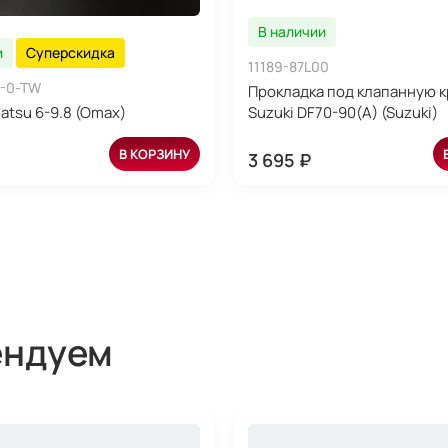
В наличии
и
Суперскидка
11189-87L00
-0-TW
Прокладка под клапанную 
atsu 6-9.8 (Omax)
Suzuki DF70-90(A) (Suzuki)
В КОРЗИНУ
3 695 ₽
ендуем