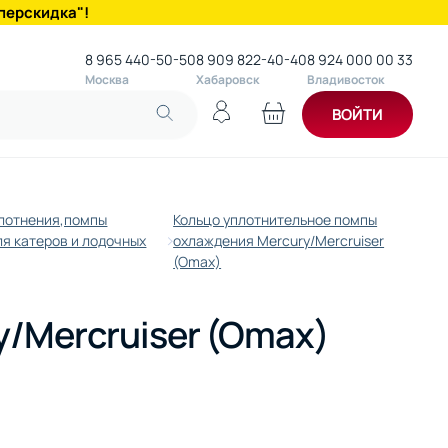
перскидка"!
8 965 440-50-50
8 909 822-40-40
8 924 000 00 33
Москва
Хабаровск
Владивосток
ВОЙТИ
плотнения,помпы
Кольцо уплотнительное помпы
я катеров и лодочных
охлаждения Mercury/Mercruiser
(Omax)
/Mercruiser (Omax)