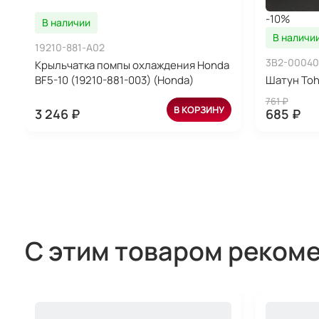
-10%
В наличии
В наличи
19210-881-A02
3B2-00040
Крыльчатка помпы охлаждения Honda
BF5-10 (19210-881-003) (Honda)
Шатун Toh
761 ₽
В КОРЗИНУ
3 246 ₽
685 ₽
С этим товаром реком