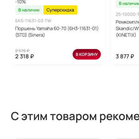
-10%
В наличи
В наличии
Суперскидка
25-10000-
6K5-11631-03-TW
Ремкомпле
Поршень Yamaha 60-70 (6H3-11631-01)
Skandic/W
(STD) (Sinera)
(KINETIX)
2 576 ₽
В КОРЗИНУ
2 318 ₽
3 877 ₽
С этим товаром реком