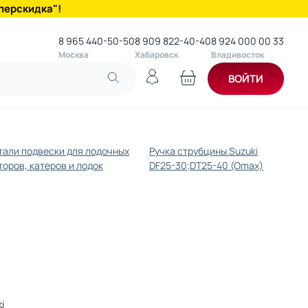
перскидка"!
8 965 440-50-50
8 909 822-40-40
8 924 000 00 33
Москва
Хабаровск
Владивосток
ВОЙТИ
тали подвески для лодочных
Ручка струбцины Suzuki
оров, катеров и лодок
DF25-30;DT25-40 (Omax)
i