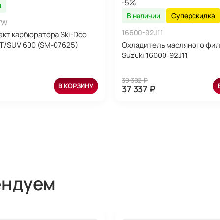
-5%
и
В наличии
Суперскидка
TW
16600-92J11
кт карбюратора Ski-Doo
T/SUV 600 (SM-07625)
Охладитель масляного фил
Suzuki 16600-92J11
39 302 ₽
В КОРЗИНУ
37 337 ₽
ендуем