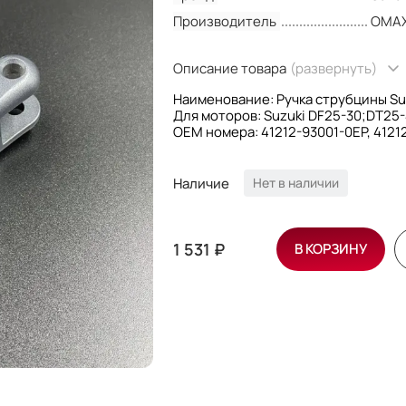
Производитель
OMA
Описание товара
(развернуть)
Наименование: Ручка струбцины Su
Для моторов: Suzuki DF25-30;DT25
OEM номера: 41212-93001-0EP, 412
Производитель: Omax
Наличие
Нет в наличии
1 531 ₽
В КОРЗИНУ