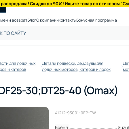
 распродажа! Скидки до 90%! Ищите товар со стикером "Су
мен и возврат
Блог
О компании
Контакты
Бонусная программа
асти для лодочных
Детали подвески, дейдвуды для
Де
ров и катеров
лодочных моторов, катеров и лодок
мот
 DF25-30;DT25-40 (Omax)
41212-93001-0EP-TW
Бренд
Suzuk