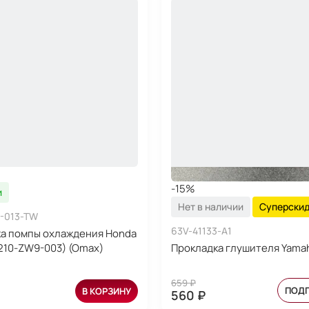
-15%
и
Нет в наличии
Суперски
-013-TW
63V-41133-A1
а помпы охлаждения Honda
9210-ZW9-003) (Omax)
Прокладка глушителя Yamah
659 ₽
ПОД
В КОРЗИНУ
560 ₽