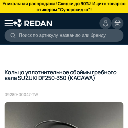
КАТАЛОГ
Уникальная распродажа! Скидки до 90%! Ищите товар со
стикером "Суперскидка"!
Поиск по артикулу, названию или бренду
Кольцо уплотнительное обоймы гребного
вала SUZUKI DF250-350 (KACAWA)
09280-00047-TW