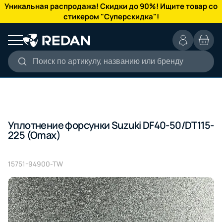
КАТАЛОГ
Уникальная распродажа! Скидки до 90%! Ищите товар со
стикером "Суперскидка"!
Поиск по артикулу, названию или бренду
Уплотнение форсунки Suzuki DF40-50/DT115-
225 (Omax)
15751-94900-TW