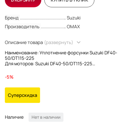
Бренд
Suzuki
Производитель
OMAX
Описание товара
(развернуть)
Наименование: Уплотнение форсунки Suzuki DF40-
50/DT115-225
Для моторов: Suzuki DF40-50/DT115-225
OEM номер: 15751-94900; 1575194900
Производитель: Omax
-5%
Суперскидка
Наличие
Нет в наличии