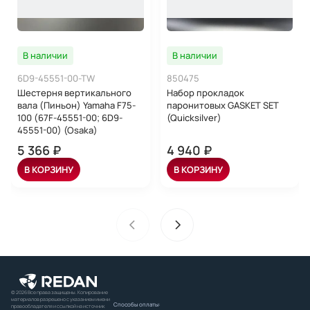
В наличии
В наличии
6D9-45551-00-TW
850475
Шестерня вертикального
Набор прокладок
вала (Пиньон) Yamaha F75-
паронитовых GASKET SET
100 (67F-45551-00; 6D9-
(Quicksilver)
45551-00) (Osaka)
5 366 ₽
4 940 ₽
В КОРЗИНУ
В КОРЗИНУ
© 2026 Все права защищены. Копирование
материалов разрешено с указанием имени
Способы оплаты:
правообладателя и ссылкой на источник