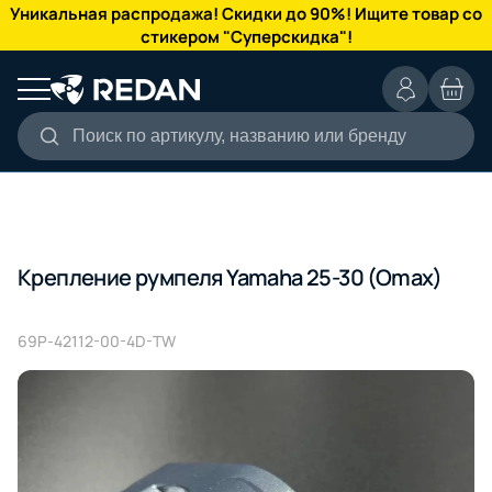
КАТАЛОГ
Уникальная распродажа! Скидки до 90%! Ищите товар со
стикером "Суперскидка"!
Поиск по артикулу, названию или бренду
Крепление румпеля Yamaha 25-30 (Omax)
69P-42112-00-4D-TW