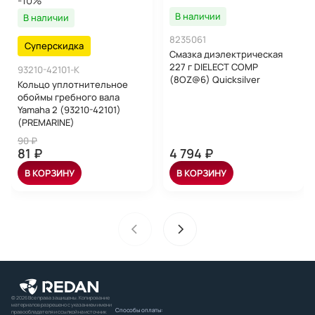
-10%
В наличии
В наличии
8235061
Суперскидка
Смазка диэлектрическая
227 г DIELECT COMP
93210-42101-K
(8OZ@6) Quicksilver
Кольцо уплотнительное
обоймы гребного вала
Yamaha 2 (93210-42101)
(PREMARINE)
90 ₽
81 ₽
4 794 ₽
В КОРЗИНУ
В КОРЗИНУ
© 2026 Все права защищены. Копирование
материалов разрешено с указанием имени
Способы оплаты:
правообладателя и ссылкой на источник