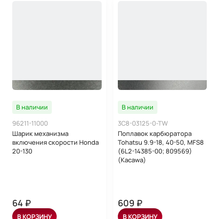
В наличии
В наличии
96211-11000
3C8-03125-0-TW
Шарик механизма
Поплавок карбюратора
включения скорости Honda
Tohatsu 9.9-18, 40-50, MFS8
20-130
(6L2-14385-00; 809569)
(Kacawa)
64 ₽
609 ₽
В КОРЗИНУ
В КОРЗИНУ