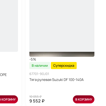
-5%
В наличии
Суперскидка
67701-90J01
БОРЕ
Тяга рулевая Suzuki DF 100-140A
10 055 ₽
В КОРЗИНУ
В КОРЗИНУ
9 552 ₽