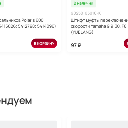
и
В наличии
90250-05010-K
сальников Polaris 600
Штифт муфты переключен
5415026; 5412798; 5414096)
скорости Yamaha 9.9-30, F8
(YUELANG)
В КОРЗИНУ
97 ₽
ендуем