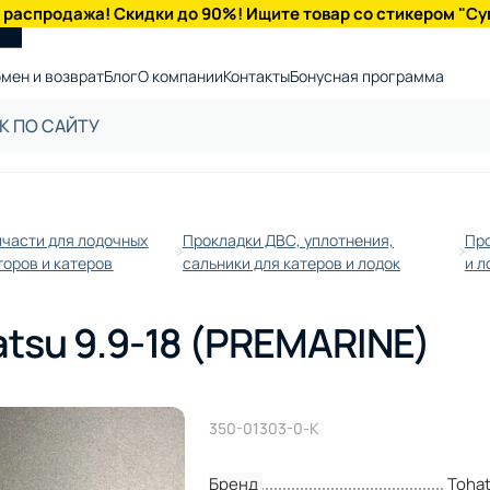
 распродажа! Скидки до 90%! Ищите товар со стикером "Су
мен и возврат
Блог
О компании
Контакты
Бонусная программа
пчасти для лодочных
Прокладки ДВС, уплотнения,
Про
торов и катеров
сальники для катеров и лодок
и л
tsu 9.9-18 (PREMARINE)
350-01303-0-K
Бренд
Toha