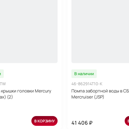
и
В наличии
-TW
46-862914T10-K
 крышки головки Mercury
Помпа забортной воды в С
x) (2)
Mercruiser (JSP)
В КОРЗИНУ
41 406 ₽