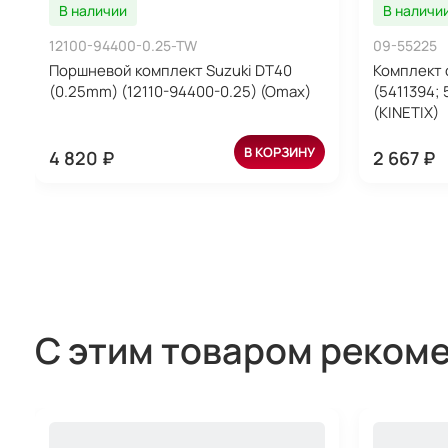
В наличии
В наличи
12100-94400-0.25-TW
09-55225
Поршневой комплект Suzuki DT40
Комплект 
(0.25mm) (12110-94400-0.25) (Omax)
(5411394; 
(KINETIX)
В КОРЗИНУ
4 820 ₽
2 667 ₽
С этим товаром реком