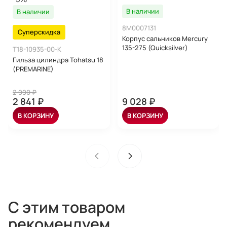
В наличии
В наличии
8M0007131
Суперскидка
Корпус сальников Mercury
135-275 (Quicksilver)
T18-10935-00-K
Гильза цилиндра Tohatsu 18
(PREMARINE)
2 990 ₽
2 841 ₽
9 028 ₽
В КОРЗИНУ
В КОРЗИНУ
С этим товаром
рекомендуем