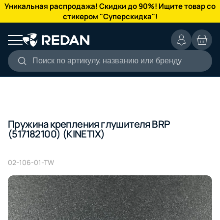
КАТАЛОГ
Уникальная распродажа! Скидки до 90%! Ищите товар со
стикером "Суперскидка"!
Поиск по артикулу, названию или бренду
Пружина крепления глушителя BRP
(517182100) (KINETIX)
02-106-01-TW