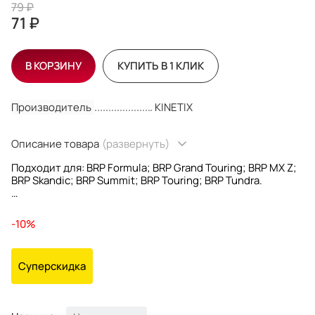
79 ₽
71 ₽
В КОРЗИНУ
КУПИТЬ В 1 КЛИК
Производитель
KINETIX
Описание товара
(развернуть)
Подходит для: BRP Formula; BRP Grand Touring; BRP MX Z;
BRP Skandic; BRP Summit; BRP Touring; BRP Tundra.
Оригинальный OEM: 517182100.
-10%
Суперскидка