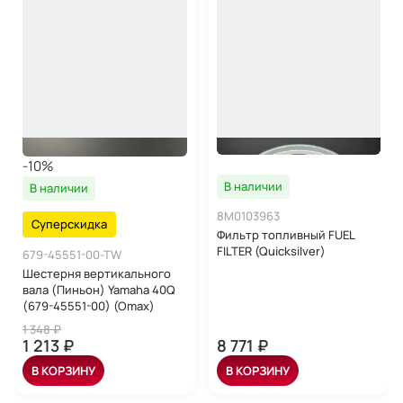
-10%
В наличии
В наличии
8M0103963
Суперскидка
Фильтр топливный FUEL
FILTER (Quicksilver)
679-45551-00-TW
Шестерня вертикального
вала (Пиньон) Yamaha 40Q
(679-45551-00) (Omax)
1 348 ₽
1 213 ₽
8 771 ₽
В КОРЗИНУ
В КОРЗИНУ