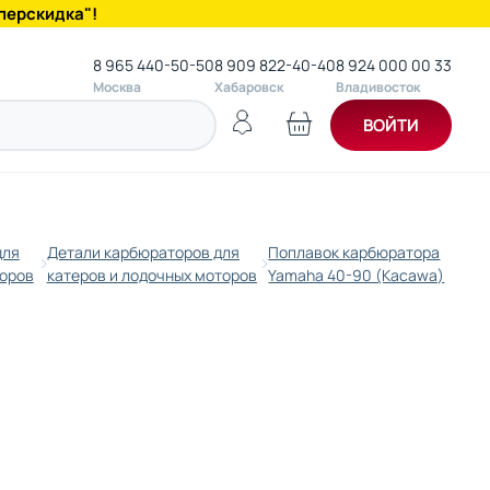
перскидка"!
8 965 440-50-50
8 909 822-40-40
8 924 000 00 33
Москва
Хабаровск
Владивосток
ВОЙТИ
для
Детали карбюраторов для
Поплавок карбюратора
торов
катеров и лодочных моторов
Yamaha 40-90 (Kacawa)