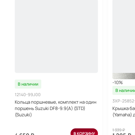
-10%
В наличии
В наличи
12140-99J00
3XP-25852
Кольца поршневые, комплект на один
поршень Suzuki DF8-9.9(A) (STD)
Крышка ба
(Suzuki)
(Yamaha) 
1 339 ₽
В КОРЗИНУ