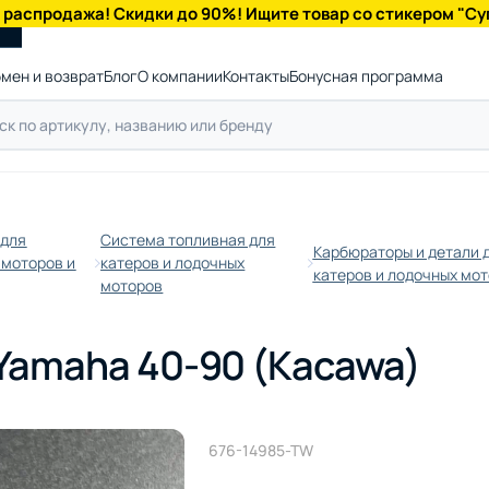
 распродажа! Скидки до 90%! Ищите товар со стикером "Су
мен и возврат
Блог
О компании
Контакты
Бонусная программа
 для
Система топливная для
Карбюраторы и детали 
 моторов и
катеров и лодочных
катеров и лодочных мо
моторов
Yamaha 40-90 (Kacawa)
676-14985-TW