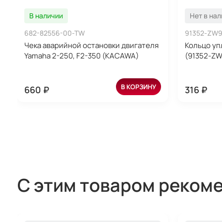
В наличии
Нет в на
682-82556-00-TW
91352-ZW9
Чека аварийной остановки двигателя
Кольцо уп
Yamaha 2-250, F2-350 (KACAWA)
(91352-ZW
В КОРЗИНУ
660 ₽
316 ₽
С этим товаром реком