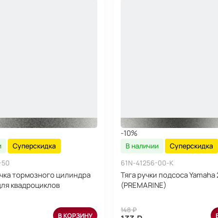
-10%
и
Суперскидка
В наличии
Суперскидка
-50
61N-41256-00-K
чка тормозного цилиндра
Тяга ручки подсоса Yamaha 
для квадроциклов
(PREMARINE)
148 ₽
В КОРЗИНУ