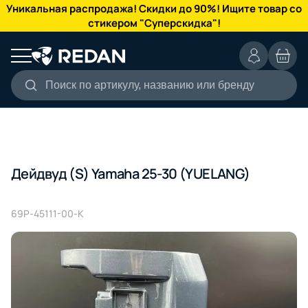
КАТАЛОГ
Уникальная распродажа! Скидки до 90%! Ищите товар со
стикером "Суперскидка"!
Поиск по артикулу, названию или бренду
Дейдвуд (S) Yamaha 25-30 (YUELANG)
69P-45111-00-K