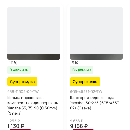
-10%
-5%
В наличии
В наличии
Суперскидка
Суперскидка
688-11605-00-TW
6G5-45571-02-TW
Кольца поршневые,
Шестерня заднего хода
комплект на один поршень
Yamaha 150-225 (6G5-45571-
Yamaha 55, 75-90 (0.50mm)
02) (Osaka)
(Sinera)
1 255 ₽
9 638 ₽
1 130 ₽
9 156 ₽