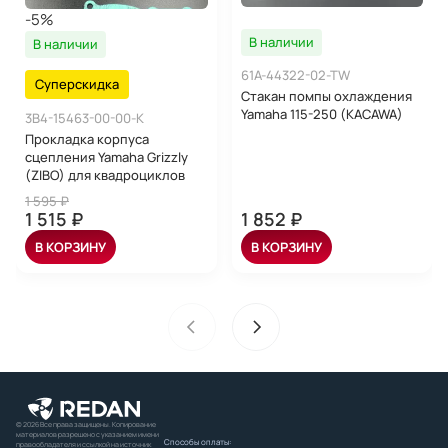
-5%
В наличии
В наличии
61A-44322-02-TW
Суперскидка
Стакан помпы охлаждения
Yamaha 115-250 (KACAWA)
3B4-15463-00-00-K
Прокладка корпуса
сцепления Yamaha Grizzly
(ZIBO) для квадроциклов
1 595 ₽
1 515 ₽
1 852 ₽
В КОРЗИНУ
В КОРЗИНУ
© 2026 Все права защищены. Копирование
материалов разрешено с указанием имени
Способы оплаты:
правообладателя и ссылкой на источник