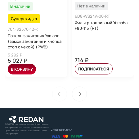
Нет в наличии
В наличии
6D8-WS24A-00-RT
Суперскидка
Фильтр топливный Yamaha
F80-115 (RT)
704-82570-12-K
Панель зажигания Yamaha
(замок зажигания и кнопка
стоп с чекой) (PWB)
5 292 ₽
714 ₽
5 027 ₽
ПОДПИСАТЬСЯ
В КОРЗИНУ
© 2026 Все права защищены. Копирование
материалов разрешено с указанием имени
Способы оплаты:
правообладателя и ссылкой на источник
информации