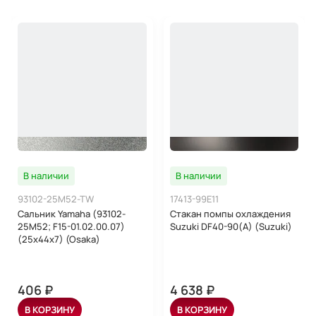
В наличии
В наличии
93102-25M52-TW
17413-99E11
Сальник Yamaha (93102-
Стакан помпы охлаждения
25M52; F15-01.02.00.07)
Suzuki DF40-90(A) (Suzuki)
(25x44x7) (Osaka)
406 ₽
4 638 ₽
В КОРЗИНУ
В КОРЗИНУ