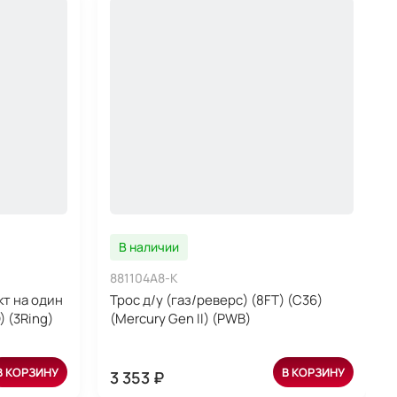
В наличии
881104A8-K
т на один
Трос д/у (газ/реверс) (8FT) (C36)
 (3Ring)
(Mercury Gen II) (PWB)
В КОРЗИНУ
В КОРЗИНУ
3 353 ₽