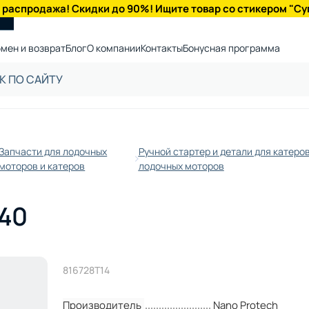
 распродажа! Скидки до 90%! Ищите товар со стикером "Су
мен и возврат
Блог
О компании
Контакты
Бонусная программа
Запчасти для лодочных
Ручной стартер и детали для катеров
моторов и катеров
лодочных моторов
 40
816728T14
Производитель
Nano Protech