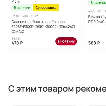
-15%
В наличи
В наличии
Суперскидка
43211-87JL
93101-30019-TW
Втулка тр
Сальник гребного вала Yamaha
DT 9,9-40
F225F-F300D (93101-30004) (30x42x7)
(OMAX)
562 ₽
В КОРЗИНУ
478 ₽
588 ₽
С этим товаром реком