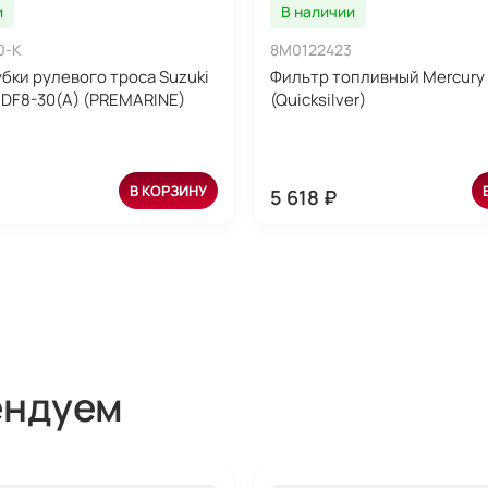
и
В наличии
0-K
8M0122423
убки рулевого троса Suzuki
Фильтр топливный Mercury 
; DF8-30(A) (PREMARINE)
(Quicksilver)
В КОРЗИНУ
5 618 ₽
ендуем