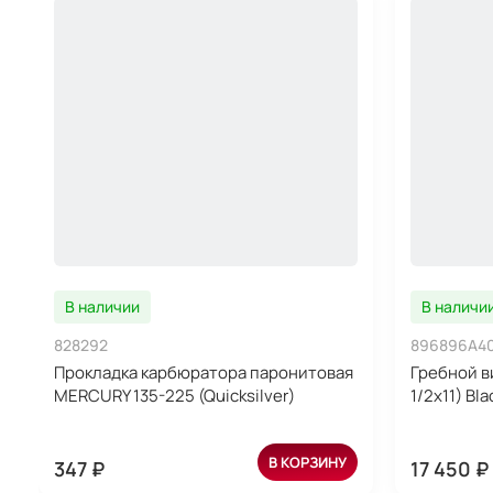
В наличии
В наличи
828292
896896A4
Прокладка карбюратора паронитовая
Гребной в
MERCURY 135-225 (Quicksilver)
1/2x11) Bl
В КОРЗИНУ
347 ₽
17 450 ₽