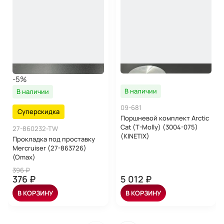
-5%
В наличии
В наличии
09-681
Суперскидка
Поршневой комплект Arctic
Cat (T-Molly) (3004-075)
27-860232-TW
(KINETIX)
Прокладка под проставку
Mercruiser (27-863726)
(Omax)
396 ₽
376 ₽
5 012 ₽
В КОРЗИНУ
В КОРЗИНУ