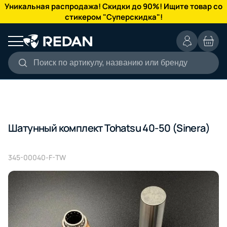
КАТАЛОГ
Уникальная распродажа! Скидки до 90%! Ищите товар со
стикером "Суперскидка"!
Поиск по артикулу, названию или бренду
Шатунный комплект Tohatsu 40-50 (Sinera)
345-00040-F-TW