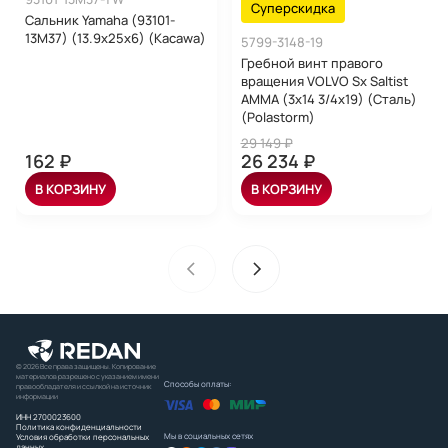
Суперскидка
Сальник Yamaha (93101-
13M37) (13.9x25x6) (Kacawa)
5799-3148-19
Гребной винт правого
вращения VOLVO Sx Saltist
AMMA (3x14 3/4x19) (Сталь)
(Polastorm)
29 149 ₽
162 ₽
26 234 ₽
В КОРЗИНУ
В КОРЗИНУ
© 2026 Все права защищены. Копирование
материалов разрешено с указанием имени
Способы оплаты:
правообладателя и ссылкой на источник
информации
ИНН 2700023600
Политика конфиденциальности
Мы в социальных сетях
Условия обработки персональных
данных