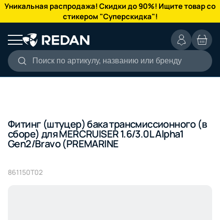
КАТАЛОГ
Уникальная распродажа! Скидки до 90%! Ищите товар со
стикером "Суперскидка"!
Поиск по артикулу, названию или бренду
Фитинг (штуцер) бака трансмиссионного (в
сборе) для MERCRUISER 1.6/3.0L Alpha1
Gen2/Bravo (PREMARINE
861150T02