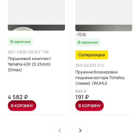
-15%
В наличии
В наличии
66T-11635-00-KIT-TW
Суперскидка
Поршневой комплект
Yamaha 40X (0.25mm)
369-66339-0-K
(Omax)
Пружина блокировки
подьема мотора Tohatsu
(левая) (WUHU)
225 ₽
4 582 ₽
191 ₽
В КОРЗИНУ
В КОРЗИНУ