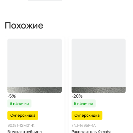
Посадка на вал: Шлицевая
Кол-во шлицев на валу: 14
Материал: Алюминий
Похожие
-5%
-20%
В наличии
В наличии
Суперскидка
Суперскидка
90381-12M01-K
7NJ-1495F-1A
Втулка струбцины
Распылитель Yamaha