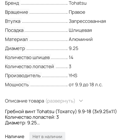
Бренд
Tohatsu
Вращение
Правое
Втулка
Запрессованная
Посадка
Шлицевая
Материал
Алюминий
Диаметр
9.25
Количество шлицев
14
Количество лопастей
3
Производитель
YHS
Мощность
от 9.9 до 18 л.с.
Описание товара
(развернуть)
Гребной винт Tohatsu (Тохатсу) 9.9-18 (3x9.25x11)
Количество лопастей: 3
Диаметр: 9.25
Шаг винта: 11
Вращение: Правое
Наличие
Нет в наличии
Втулка: Запрессованная