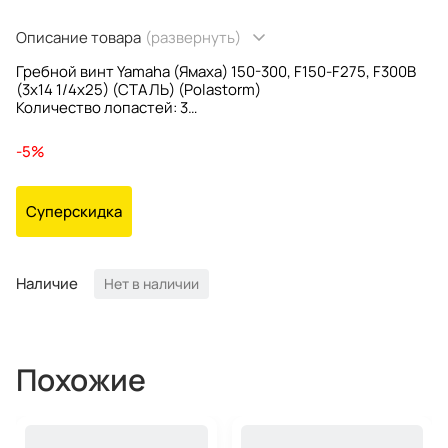
Описание товара
(развернуть)
Гребной винт Yamaha (Ямаха) 150-300, F150-F275, F300B
(3x14 1/4x25) (СТАЛЬ) (Polastorm)
Количество лопастей: 3
Диаметр: 14-1/4
Шаг винта: 25
-5%
Вращение: Правое
Втулка: Запрессованная
Посадка на вал: Шлицевая
Суперскидка
Кол-во шлицев на валу: 15
Материал: Сталь
Наличие
Нет в наличии
Похожие