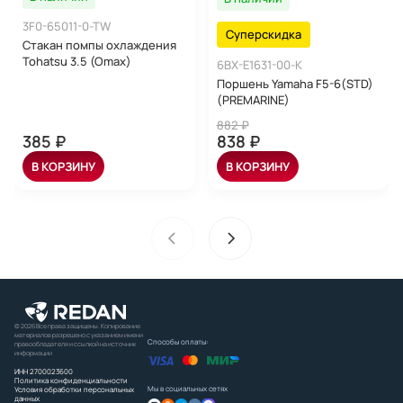
3F0-65011-0-TW
Суперскидка
Стакан помпы охлаждения
Tohatsu 3.5 (Omax)
6BX-E1631-00-K
Поршень Yamaha F5-6(STD)
(PREMARINE)
882 ₽
385 ₽
838 ₽
В КОРЗИНУ
В КОРЗИНУ
© 2026 Все права защищены. Копирование
материалов разрешено с указанием имени
Способы оплаты:
правообладателя и ссылкой на источник
информации
ИНН 2700023600
Политика конфиденциальности
Мы в социальных сетях
Условия обработки персональных
данных