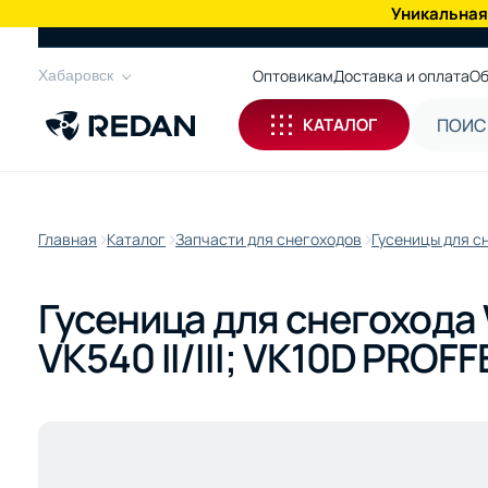
Уникальная
КАТАЛОГ
Оптовикам
Доставка и оплата
Об
Хабаровск
КАТАЛОГ
Главная
Каталог
Запчасти для снегоходов
Гусеницы для с
Гусеница для снегохода 
VK540 II/III; VK10D PROF