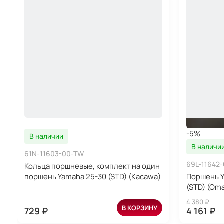
-5%
В наличии
В наличи
61N-11603-00-TW
69L-11642
Кольца поршневые, комплект на один
поршень Yamaha 25-30 (STD) (Kacawa)
Поршень Y
(STD) (Om
4 380 ₽
В КОРЗИНУ
729 ₽
4 161 ₽