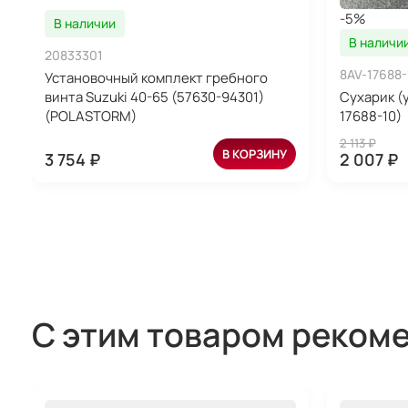
-5%
В наличии
В наличи
20833301
8AV-17688-
Установочный комплект гребного
винта Suzuki 40-65 (57630-94301)
Сухарик (
(POLASTORM)
17688-10)
2 113 ₽
В КОРЗИНУ
3 754 ₽
2 007 ₽
С этим товаром реком