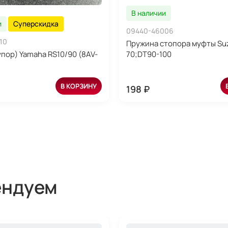
В наличии
и
Суперскидка
09440-46006
10
Пружина стопора муфты Suz
упор) Yamaha RS10/90 (8AV-
70;DT90-100
В КОРЗИНУ
198 ₽
ендуем