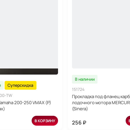
В наличии
и
Суперскидка
151724
-00-TW
Прокладка под фланец кар
amaha 200-250 VMAX (P)
лодочного мотора MERCURY
ax)
(Sinera)
В КОРЗИНУ
256 ₽