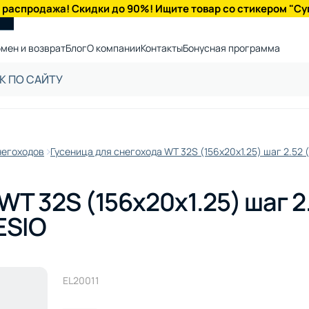
 распродажа! Скидки до 90%! Ищите товар со стикером "Су
мен и возврат
Блог
О компании
Контакты
Бонусная программа
негоходов
Гусеница для снегохода WT 32S (156х20х1.25) шаг 2.52 (
WT 32S (156х20х1.25) шаг 2
FESIO
ЕL20011