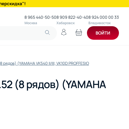
перскидка"!
8 965 440-50-50
8 909 822-40-40
8 924 000 00 33
Москва
Хабаровск
Владивосток
ВОЙТИ
8 рядов) (YAMAHA VK540 II/III; VK10D PROFFESIO
.52 (8 рядов) (YAMAHA