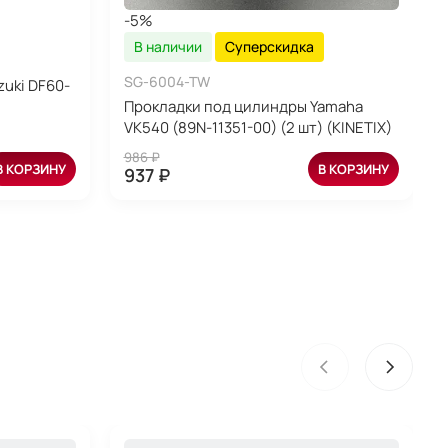
-5%
В наличии
Суперскидка
SG-6004-TW
uki DF60-
Прокладки под цилиндры Yamaha
VK540 (89N-11351-00) (2 шт) (KINETIX)
986 ₽
В КОРЗИНУ
В КОРЗИНУ
937 ₽