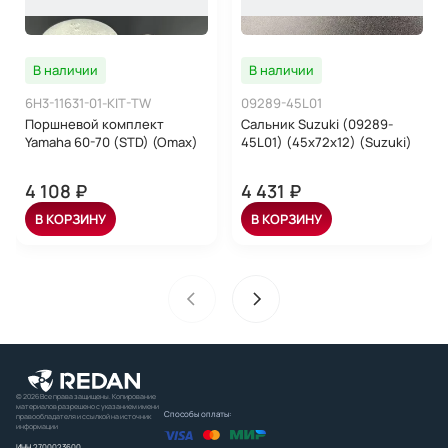
В наличии
В наличии
6H3-11631-01-KIT-TW
09289-45L01
Поршневой комплект
Сальник Suzuki (09289-
Yamaha 60-70 (STD) (Omax)
45L01) (45x72x12) (Suzuki)
4 108 ₽
4 431 ₽
В КОРЗИНУ
В КОРЗИНУ
© 2026 Все права защищены. Копирование
материалов разрешено с указанием имени
Способы оплаты:
правообладателя и ссылкой на источник
информации
ИНН 2700023600