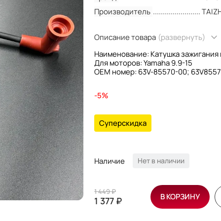
Производитель
TAIZ
Описание товара
(развернуть)
Наименование: Катушка зажигания 
Для моторов: Yamaha 9.9-15
OEM номер: 63V-85570-00; 63V855
Производитель: YUELANG
-5%
Суперскидка
Наличие
Нет в наличии
1 449 ₽
В КОРЗИНУ
1 377 ₽