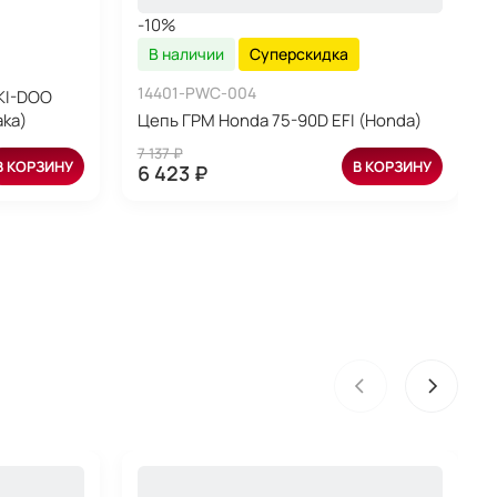
-10%
В наличии
Суперскидка
14401-PWC-004
KI-DOO
aka)
Цепь ГРМ Honda 75-90D EFI (Honda)
7 137 ₽
В КОРЗИНУ
В КОРЗИНУ
6 423 ₽