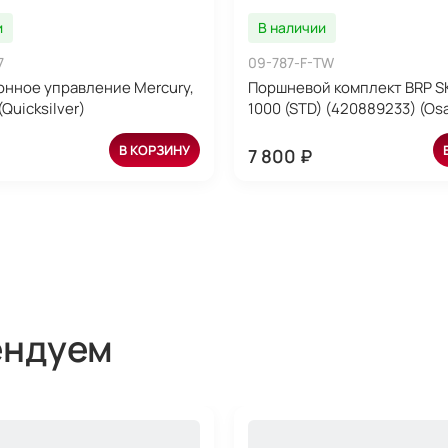
и
В наличии
7
09-787-F-TW
нное управление Mercury,
Поршневой комплект BRP S
(Quicksilver)
1000 (STD) (420889233) (Os
В КОРЗИНУ
7 800 ₽
ендуем