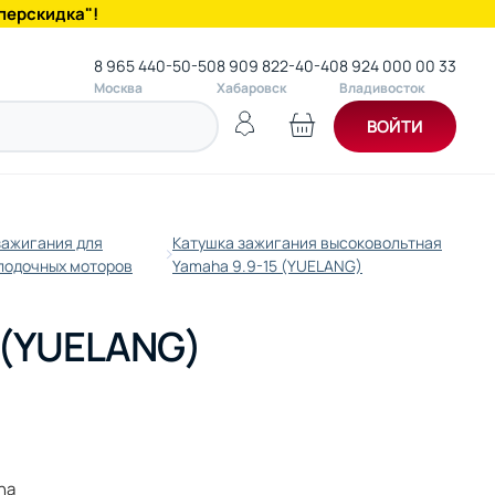
перскидка"!
8 965 440-50-50
8 909 822-40-40
8 924 000 00 33
Москва
Хабаровск
Владивосток
ВОЙТИ
зажигания для
Катушка зажигания высоковольтная
 лодочных моторов
Yamaha 9.9-15 (YUELANG)
 (YUELANG)
ha