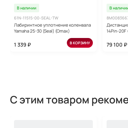
В наличии
В наличи
61N-11515-00-SEAL-TW
8M008366
Лабиринтное уплотнение коленвала
Дистанцио
Yamaha 25-30 (Seal) (Omax)
14Pin-20F 
В КОРЗИНУ
1 339 ₽
79 100 ₽
С этим товаром реком