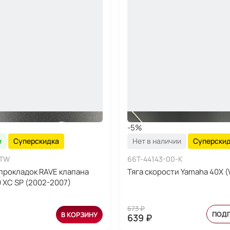
-5%
и
Суперскидка
Нет в наличии
Суперски
-TW
66T-44143-00-K
прокладок RAVE клапана
Тяга скорости Yamaha 40X 
0 XC SP (2002-2007)
673 ₽
ПОД
В КОРЗИНУ
639 ₽