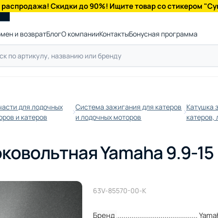
 распродажа! Скидки до 90%! Ищите товар со стикером "Су
мен и возврат
Блог
О компании
Контакты
Бонусная программа
части для лодочных
Система зажигания для катеров
Катушка 
оров и катеров
и лодочных моторов
катеров,
ковольтная Yamaha 9.9-15
63V-85570-00-K
Бренд
Yama