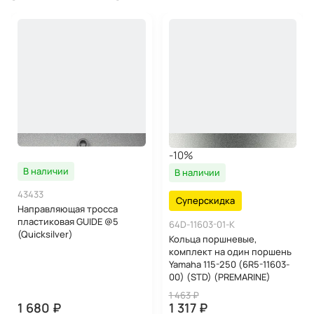
-10%
В наличии
В наличии
43433
Суперскидка
Направляющая тросса
пластиковая GUIDE @5
64D-11603-01-K
(Quicksilver)
Кольца поршневые,
комплект на один поршень
Yamaha 115-250 (6R5-11603-
00) (STD) (PREMARINE)
1 463 ₽
1 680 ₽
1 317 ₽