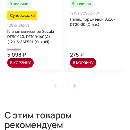
В наличии
В наличии
12151-92502-TW
Суперскидка
Палец поршневой Suzuki
DT20-30 (Omax)
12915-86F51
Клапан выпускной Suzuki
DF90-140, DF100-140(A)
(12915-86F50) (Suzuki)
5 366 ₽
5 098 ₽
275 ₽
В КОРЗИНУ
В КОРЗИНУ
С этим товаром
рекомендуем