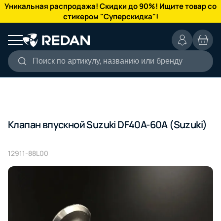
КАТАЛОГ
Уникальная распродажа! Скидки до 90%! Ищите товар со
стикером "Суперскидка"!
Поиск по артикулу, названию или бренду
Клапан впускной Suzuki DF40A-60A (Suzuki)
12911-88L00