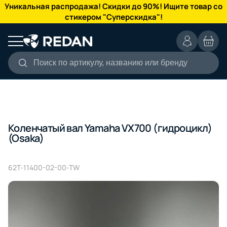
КАТАЛОГ
Уникальная распродажа! Скидки до 90%! Ищите товар со
стикером "Суперскидка"!
Поиск по артикулу, названию или бренду
Коленчатый вал Yamaha VX700 (гидроцикл)
(Osaka)
62T-11400-02-00-TW