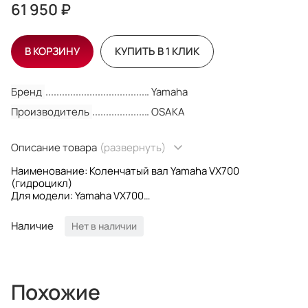
61 950 ₽
В КОРЗИНУ
КУПИТЬ В 1 КЛИК
Бренд
Yamaha
Производитель
OSAKA
Описание товара
(развернуть)
Наименование: Коленчатый вал Yamaha VX700
(гидроцикл)
Для модели: Yamaha VX700
OEM номера: 62T-11400-02-00; 62T1140002;
62T114000200
Наличие
Нет в наличии
Производитель: Osaka ​
Похожие