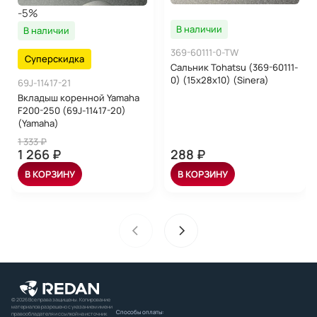
-5%
В наличии
В наличии
369-60111-0-TW
Суперскидка
Сальник Tohatsu (369-60111-
0) (15x28x10) (Sinera)
69J-11417-21
Вкладыш коренной Yamaha
F200-250 (69J-11417-20)
(Yamaha)
1 333 ₽
1 266 ₽
288 ₽
В КОРЗИНУ
В КОРЗИНУ
© 2026 Все права защищены. Копирование
материалов разрешено с указанием имени
Способы оплаты:
правообладателя и ссылкой на источник