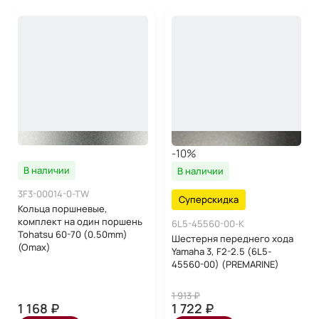
-10%
В наличии
В наличии
3F3-00014-0-TW
Суперскидка
Кольца поршневые,
комплект на один поршень
6L5-45560-00-K
Tohatsu 60-70 (0.50mm)
Шестерня переднего хода
(Omax)
Yamaha 3, F2-2.5 (6L5-
45560-00) (PREMARINE)
1 913 ₽
1 168 ₽
1 722 ₽