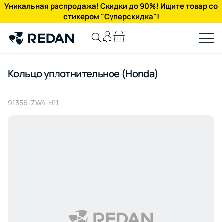
Уникальная распродажа! Скидки до 90%! Ищите товар со
стикером "Суперскидка"!
Кольцо уплотнительное (Honda)
91356-ZW4-H11