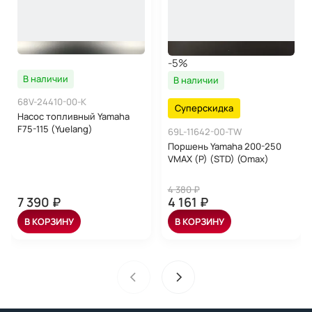
-5%
В наличии
В наличии
68V-24410-00-K
Суперскидка
Насос топливный Yamaha
F75-115 (Yuelang)
69L-11642-00-TW
Поршень Yamaha 200-250
VMAX (P) (STD) (Omax)
4 380 ₽
7 390 ₽
4 161 ₽
В КОРЗИНУ
В КОРЗИНУ