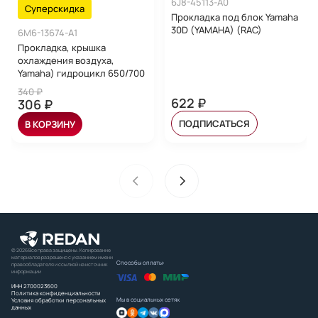
6J8-45113-A0
Суперскидка
Прокладка под блок Yamaha
30D (YAMAHA) (RAC)
6M6-13674-A1
Прокладка, крышка
охлаждения воздуха,
Yamaha) гидроцикл 650/700
340 ₽
622 ₽
306 ₽
ПОДПИСАТЬСЯ
В КОРЗИНУ
© 2026 Все права защищены. Копирование
материалов разрешено с указанием имени
Способы оплаты:
правообладателя и ссылкой на источник
информации
ИНН 2700023600
Политика конфиденциальности
Мы в социальных сетях
Условия обработки персональных
данных