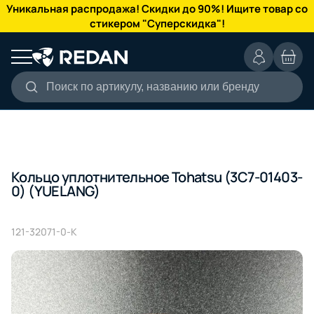
КАТАЛОГ
Уникальная распродажа! Скидки до 90%! Ищите товар со
стикером "Суперскидка"!
Поиск по артикулу, названию или бренду
Кольцо уплотнительное Tohatsu (3C7-01403-
0) (YUELANG)
121-32071-0-K