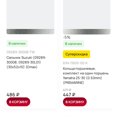
-5%
В наличии
В наличии
09289-30008-TW
Суперскидка
Сальник Suzuki (09289-
30008; 09289-30L01)
61N-11605-00-K
(30x52x10) (Omax)
Кольца поршневые,
комплект на один поршень
Yamaha 25-30 (0.50mm)
(PREMARINE)
471 ₽
486 ₽
447 ₽
В КОРЗИНУ
В КОРЗИНУ