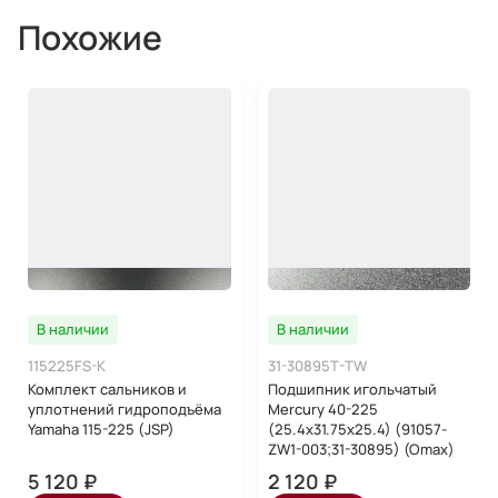
Похожие
В наличии
В наличии
115225FS-K
31-30895T-TW
Комплект сальников и
Подшипник игольчатый
уплотнений гидроподъёма
Mercury 40-225
Yamaha 115-225 (JSP)
(25.4x31.75x25.4) (91057-
ZW1-003;31-30895) (Omax)
5 120 ₽
2 120 ₽