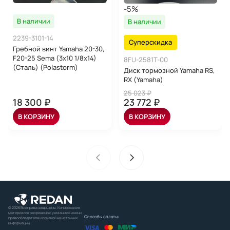
-5%
В наличии
В наличии
2239-3101-14
Суперскидка
Гребной винт Yamaha 20-30,
F20-25 Sema (3x10 1/8x14)
8FU-2581T-00
(Сталь) (Polastorm)
Диск тормозной Yamaha RS,
RX (Yamaha)
25 023 ₽
18 300 ₽
23 772 ₽
В КОРЗИНУ
В КОРЗИНУ
© 2026 Все права защищены. Копирование
материалов разрешено с указанием имени
Способы оплаты:
правообладателя и ссылкой на источник
информации