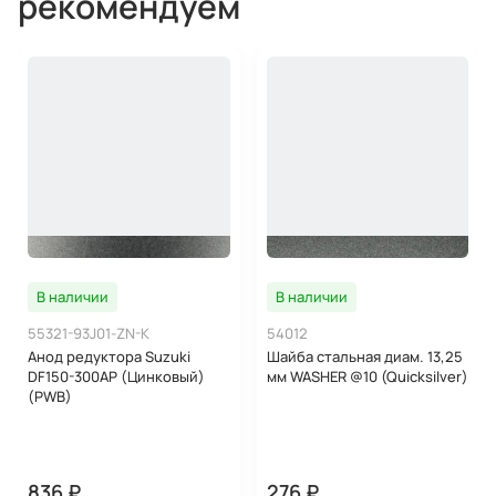
рекомендуем
В наличии
В наличии
55321-93J01-ZN-K
54012
Анод редуктора Suzuki
Шайба стальная диам. 13,25
DF150-300AP (Цинковый)
мм WASHER @10 (Quicksilver)
(PWB)
836 ₽
276 ₽