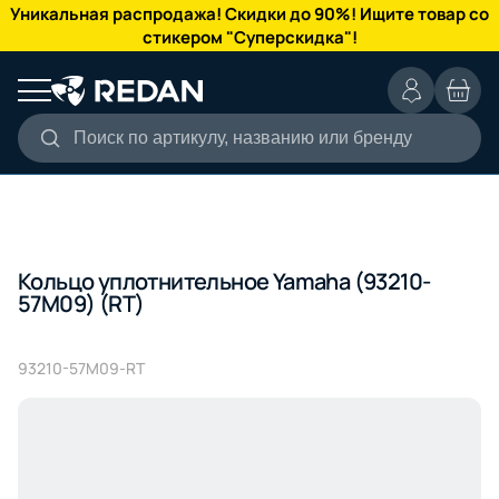
КАТАЛОГ
Уникальная распродажа! Скидки до 90%! Ищите товар со
стикером "Суперскидка"!
Поиск по артикулу, названию или бренду
Кольцо уплотнительное Yamaha (93210-
57M09) (RT)
93210-57M09-RT