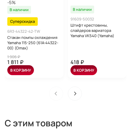
-5%
В наличии
В наличии
91609-50032
Суперскидка
Штифт крестовины,
слайдеров вариатора
6R3-44322-42-TW
Yamaha VK540 (Yamaha)
Стакан помпы охлаждения
Yamaha 115-250 (61A-44322-
00) (Omax)
1 906 ₽
1 811 ₽
418 ₽
В КОРЗИНУ
В КОРЗИНУ
С этим товаром