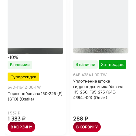
-10%
В наличии
Хит продаж
В наличии
64E-4384J-00-TW
Суперскидка
Уплотнение штока
гидроподъемника Yamaha
64D-11642-00-TW
115-250, F95-275 (64E-
Поршень Yamaha 150-225 (P)
4384J-00) (Omax)
(STD) (Osaka)
1 537 ₽
1 383 ₽
288 ₽
В КОРЗИНУ
В КОРЗИНУ