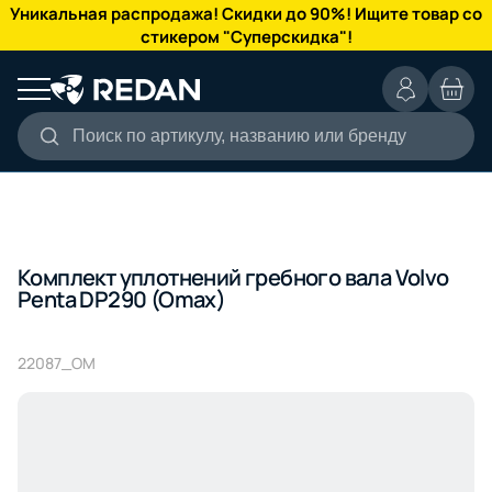
КАТАЛОГ
Уникальная распродажа! Скидки до 90%! Ищите товар со
стикером "Суперскидка"!
Поиск по артикулу, названию или бренду
Комплект уплотнений гребного вала Volvo
Penta DP290 (Omax)
22087_OM