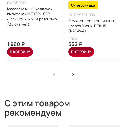
8M0150312
Суперскидка
Маслосъемный колпачок
выпускной MERCRUISER
15170-93911-TW
4.3/5.0/5.7/6.2L Alpha/Bravo
Ремкомплект топливного
(Quicksilver)
насоса Suzuki DT8-15
(KACAWA)
581 ₽
1 960 ₽
552 ₽
В КОРЗИНУ
В КОРЗИНУ
С этим товаром
рекомендуем