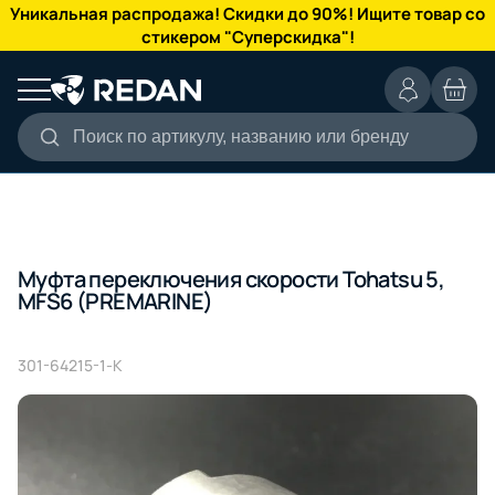
КАТАЛОГ
Уникальная распродажа! Скидки до 90%! Ищите товар со
стикером "Суперскидка"!
Поиск по артикулу, названию или бренду
Муфта переключения скорости Tohatsu 5,
MFS6 (PREMARINE)
301-64215-1-K