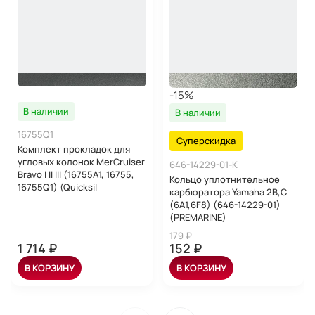
-15%
В наличии
В наличии
16755Q1
Суперскидка
Комплект прокладок для
угловых колонок MerCruiser
646-14229-01-K
Bravo I II III (16755A1, 16755,
Кольцо уплотнительное
16755Q1) (Quicksil
карбюратора Yamaha 2B,C
(6A1,6F8) (646-14229-01)
(PREMARINE)
179 ₽
1 714 ₽
152 ₽
В КОРЗИНУ
В КОРЗИНУ