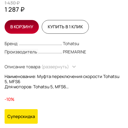
1 430 ₽
1 287 ₽
В КОРЗИНУ
КУПИТЬ В 1 КЛИК
Бренд
Tohatsu
Производитель
PREMARINE
Описание товара
(развернуть)
Наименование: Муфта переключения скорости Tohatsu
5, MFS6
Для моторов: Tohatsu 5, MFS6
OEM номера: 301-64215-1; 301642151
Производитель: PREMARINE
-10%
Суперскидка