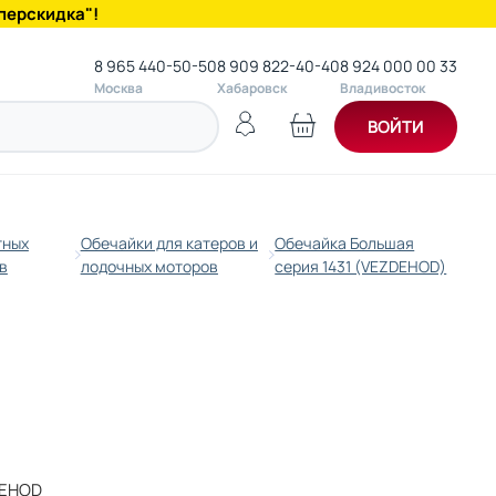
перскидка"!
8 965 440-50-50
8 909 822-40-40
8 924 000 00 33
Москва
Хабаровск
Владивосток
ВОЙТИ
тных
Обечайки для катеров и
Обечайка Большая
в
лодочных моторов
серия 1431 (VEZDEHOD)
EHOD