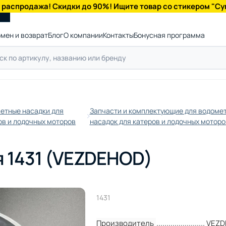
 распродажа! Скидки до 90%! Ищите товар со стикером "Су
мен и возврат
Блог
О компании
Контакты
Бонусная программа
етные насадки для
Запчасти и комплектующие для водоме
ов и лодочных моторов
насадок для катеров и лодочных моторо
я 1431 (VEZDEHOD)
1431
Производитель
VEZD