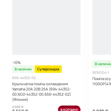
-10%
В наличи
В наличии
Суперскидка
SF50104-1
656-44352-02
Помпа осу
Крыльчатка помпы охлаждения
1100GP(41
Yamaha 20A 20B 25A (694-44352-
00;6G0-44352-00;656-44352-02)
(Япония)
2 835 ₽
В КОРЗИНУ