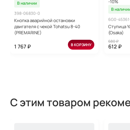
-10%
В наличии
В наличи
398-06830-0
6G0-45361
Кнопка аварийной остановки
двигателя с чекой Tohatsu 8-40
Ступица Y
(PREMARINE)
(Osaka)
680 ₽
В КОРЗИНУ
1 767 ₽
612 ₽
С этим товаром реком