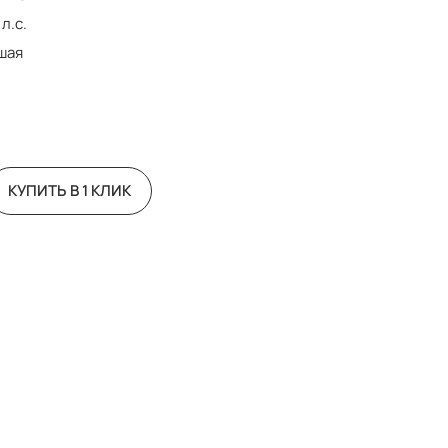
 л.с.
шая
КУПИТЬ В 1 КЛИК