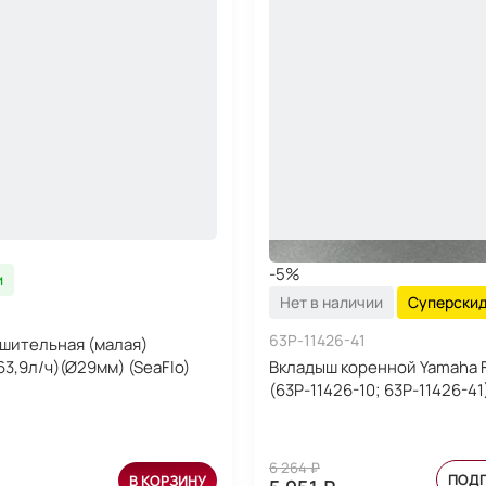
-5%
и
Нет в наличии
Суперски
63P-11426-41
шительная (малая)
63,9л/ч)(Ø29мм) (SeaFlo)
Вкладыш коренной Yamaha F
(63P-11426-10; 63P-11426-41
6 264 ₽
ПОД
В КОРЗИНУ