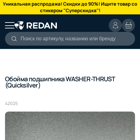
КАТАЛОГ
Уникальная распродажа! Скидки до 90%! Ищите товар со
стикером "Суперскидка"!
Поиск по артикулу, названию или бренду
Обойма подшипника WASHER-THRUST
(Quicksilver)
42025