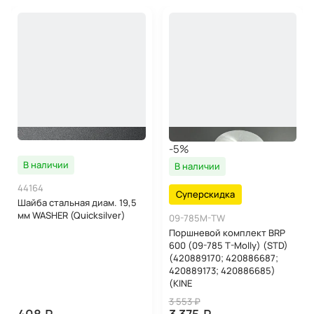
-5%
В наличии
В наличии
44164
Суперскидка
Шайба стальная диам. 19,5
мм WASHER (Quicksilver)
09-785M-TW
Поршневой комплект BRP
600 (09-785 T-Molly) (STD)
(420889170; 420886687;
420889173; 420886685)
(KINE
3 553 ₽
408 ₽
3 375 ₽