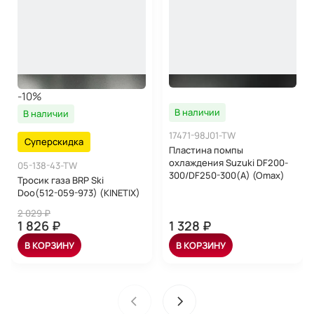
-10%
В наличии
В наличии
17471-98J01-TW
Суперскидка
Пластина помпы
охлаждения Suzuki DF200-
05-138-43-TW
300/DF250-300(A) (Omax)
Тросик газа BRP Ski
Doo(512-059-973) (KINETIX)
2 029 ₽
1 826 ₽
1 328 ₽
В КОРЗИНУ
В КОРЗИНУ