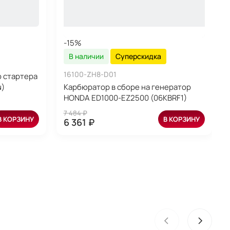
-15%
В наличии
Суперскидка
16100-ZH8-D01
о стартера
u)
Карбюратор в сборе на генератор
HONDA ED1000-EZ2500 (06KBRF1)
7 484 ₽
В КОРЗИНУ
В КОРЗИНУ
6 361 ₽