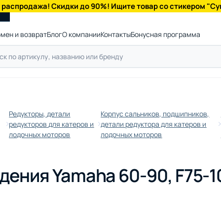
 распродажа! Скидки до 90%! Ищите товар со стикером "Су
мен и возврат
Блог
О компании
Контакты
Бонусная программа
Редукторы, детали
Корпус сальников, подшипников,
редукторов для катеров и
детали редуктора для катеров и
лодочных моторов
лодочных моторов
ения Yamaha 60-90, F75-1