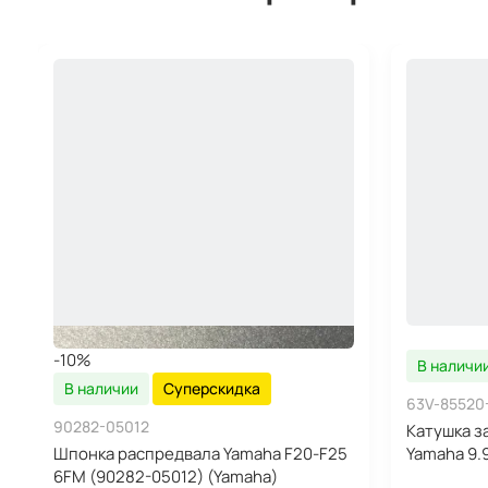
-10%
В наличи
В наличии
Суперскидка
63V-85520
90282-05012
Катушка з
Шпонка распредвала Yamaha F20-F25
Yamaha 9.
6FM (90282-05012) (Yamaha)