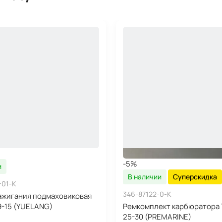
-5%
и
В наличии
Суперскидка
-01-K
346-87122-0-K
ажигания подмаховиковая
9-15 (YUELANG)
Ремкомплект карбюратора 
25-30 (PREMARINE)