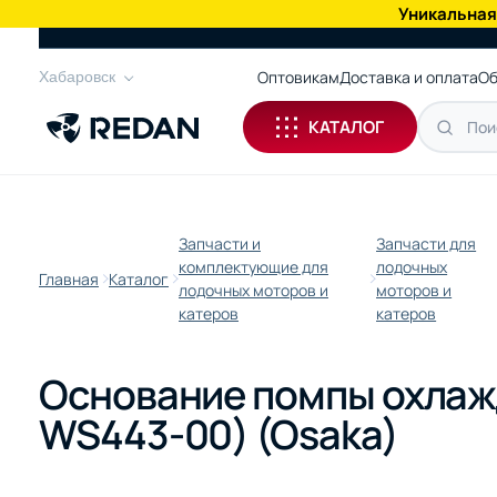
Уникальная
КАТАЛОГ
Оптовикам
Доставка и оплата
Об
Хабаровск
КАТАЛОГ
Запчасти и
Запчасти для
комплектующие для
лодочных
Главная
Каталог
лодочных моторов и
моторов и
катеров
катеров
Основание помпы охлажд
WS443-00) (Osaka)