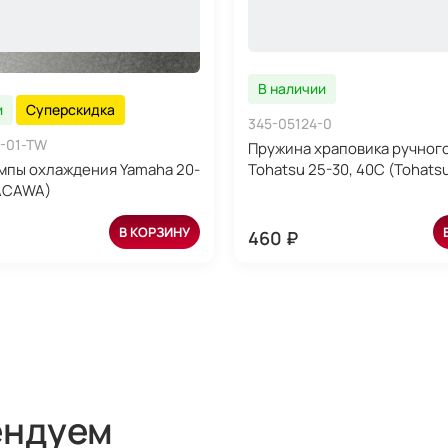
В наличии
и
Суперскидка
345-05124-0
-01-TW
Пружина храповика ручног
мпы охлаждения Yamaha 20-
Tohatsu 25-30, 40С (Tohats
KACAWA)
В КОРЗИНУ
460 ₽
ендуем