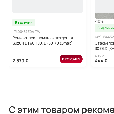
-10%
В наличии
В наличи
17400-87E04-TW
689-W4432
Ремкомплект помпы охлаждения
Suzuki DT90-100, DF60-70 (Omax)
Стакан по
30 OLD (
493 ₽
В КОРЗИНУ
2 870 ₽
444 ₽
С этим товаром реком