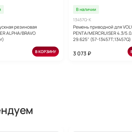
и
В наличии
13457Q-K
ускная резиновая
Ремень приводной для VOL
ER ALPHA/BRAVO
PENTA/MERCRUISER 4.3/5.0/
r)
29.625" (57-13457T;13457Q) 
В КОРЗИНУ
3 073 ₽
ендуем