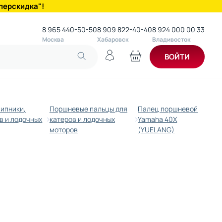
перскидка"!
8 965 440-50-50
8 909 822-40-40
8 924 000 00 33
Москва
Хабаровск
Владивосток
ВОЙТИ
шипники,
Поршневые пальцы для
Палец поршневой
в и лодочных
катеров и лодочных
Yamaha 40X
моторов
(YUELANG)