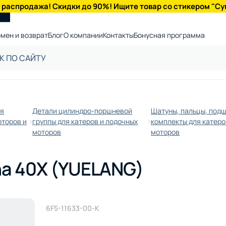
 распродажа! Скидки до 90%! Ищите товар со стикером "Су
мен и возврат
Блог
О компании
Контакты
Бонусная программа
ля
Детали цилиндро-поршневой
Шатуны, пальцы, под
оторов и
группы для катеров и лодочных
комплекты для катеро
моторов
моторов
a 40X (YUELANG)
6F5-11633-00-K