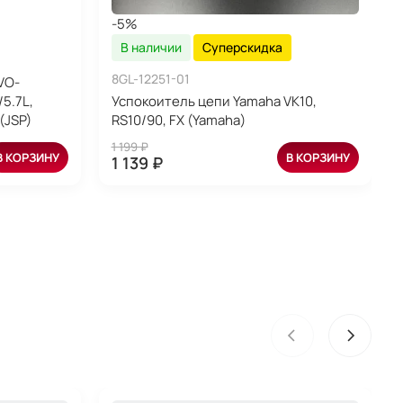
-5%
В наличии
Суперскидка
8GL-12251-01
VO-
5.7L,
Успокоитель цепи Yamaha VK10,
(JSP)
RS10/90, FX (Yamaha)
1 199 ₽
В КОРЗИНУ
В КОРЗИНУ
1 139 ₽