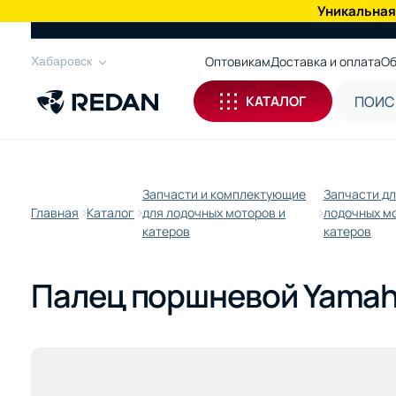
Уникальная
КАТАЛОГ
Оптовикам
Доставка и оплата
Об
Хабаровск
КАТАЛОГ
Запчасти и комплектующие
Запчасти д
Главная
Каталог
для лодочных моторов и
лодочных м
катеров
катеров
Палец поршневой Yamah