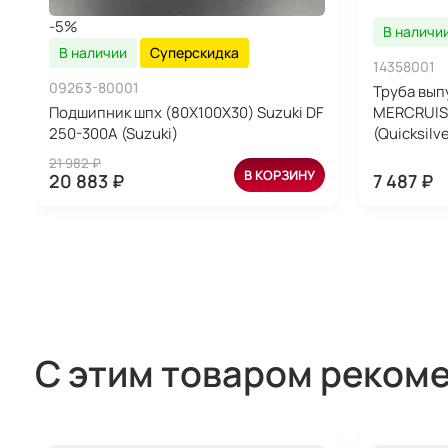
-5%
В наличи
В наличии
Суперскидка
14358001
09263-80001
Труба вып
Подшипник шпх (80X100X30) Suzuki DF
MERCRUIS
250-300A (Suzuki)
(Quicksilve
21 982 ₽
В КОРЗИНУ
20 883 ₽
7 487 ₽
С этим товаром реком