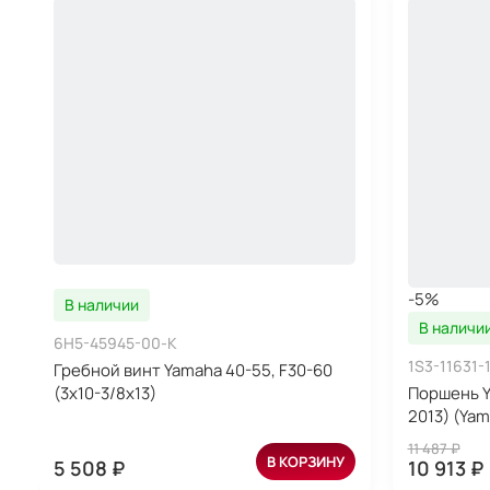
-5%
В наличии
В наличи
6H5-45945-00-K
1S3-11631-
Гребной винт Yamaha 40-55, F30-60
(3x10-3/8x13)
Поршень Y
2013) (Ya
11 487 ₽
В КОРЗИНУ
5 508 ₽
10 913 ₽