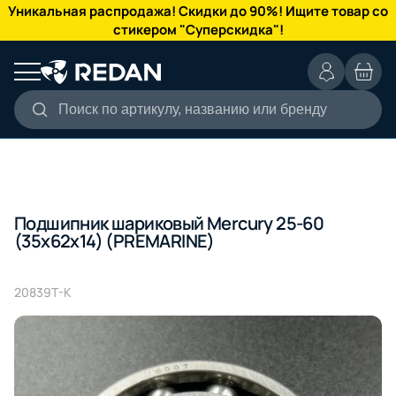
КАТАЛОГ
Уникальная распродажа! Скидки до 90%! Ищите товар со
стикером "Суперскидка"!
Поиск по артикулу, названию или бренду
Подшипник шариковый Mercury 25-60
(35x62x14) (PREMARINE)
20839T-K