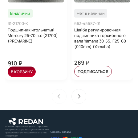
В наличии
Нет в наличии
31-21700-K
663-45587-01
Подшипник игольчатый
Шайба регулировочная
Mercury 25-70 л.с (21700)
подшипника торсионного
(PREMARINE)
вала Yamaha 30-55, F25-60
(0.10mm) (Yamaha)
289 ₽
910 ₽
ПОДПИСАТЬСЯ
В КОРЗИНУ
© 2026 Все права защищены. Копирование
материалов разрешено с указанием имени
Способы оплаты:
правообладателя и ссылкой на источник
информации