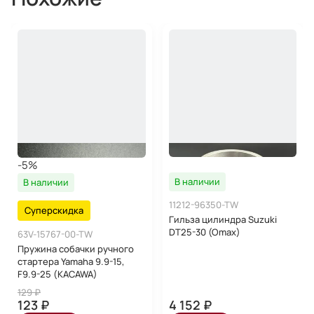
-5%
В наличии
В наличии
11212-96350-TW
Суперскидка
Гильза цилиндра Suzuki
DT25-30 (Omax)
63V-15767-00-TW
Пружина собачки ручного
стартера Yamaha 9.9-15,
F9.9-25 (KACAWA)
129 ₽
123 ₽
4 152 ₽