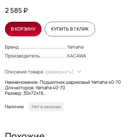
2 585 ₽
В КОРЗИНУ
КУПИТЬ В 1 КЛИК
Бренд
Yamaha
Производитель
KACAWA
Описание товара
(развернуть)
Наименование: Подшипник шариковый Yamaha 40-70
Для моторов: Yamaha 40-70
Размер: 30x72x19
Форма: Шариковый
OEM номера: 93306-306V5; 09262-30055; 93306-306V1;
Наличие
Нет в наличии
0926230055; 93306-306V5; 09262-30092
Производитель: KACAWA
Похожие