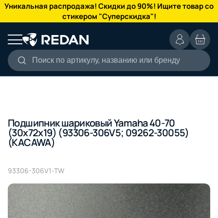
КАТАЛОГ
Уникальная распродажа! Скидки до 90%! Ищите товар со
стикером "Суперскидка"!
Поиск по артикулу, названию или бренду
Подшипник шариковый Yamaha 40-70
(30x72x19) (93306-306V5; 09262-30055)
(KACAWA)
93306-306V1-TW