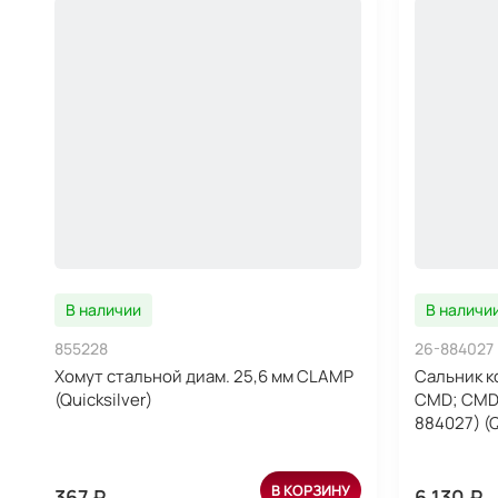
В наличии
В наличи
855228
26-884027
Хомут стальной диам. 25,6 мм CLAMP
Сальник 
(Quicksilver)
CMD; CMD 
884027) (Q
В КОРЗИНУ
367 ₽
6 130 ₽