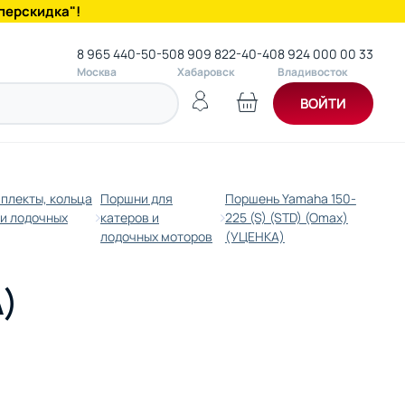
перскидка"!
8 965 440-50-50
8 909 822-40-40
8 924 000 00 33
Москва
Хабаровск
Владивосток
ВОЙТИ
плекты, кольца
Поршни для
Поршень Yamaha 150-
 и лодочных
катеров и
225 (S) (STD) (Omax)
лодочных моторов
(УЦЕНКА)
А)