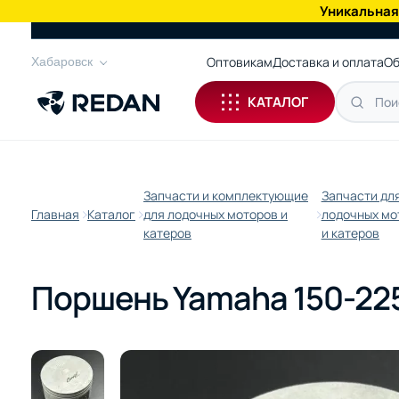
Уникальная
КАТАЛОГ
Оптовикам
Доставка и оплата
Об
Хабаровск
КАТАЛОГ
Запчасти и комплектующие
Запчасти дл
Главная
Каталог
для лодочных моторов и
лодочных мо
катеров
и катеров
Поршень Yamaha 150-225