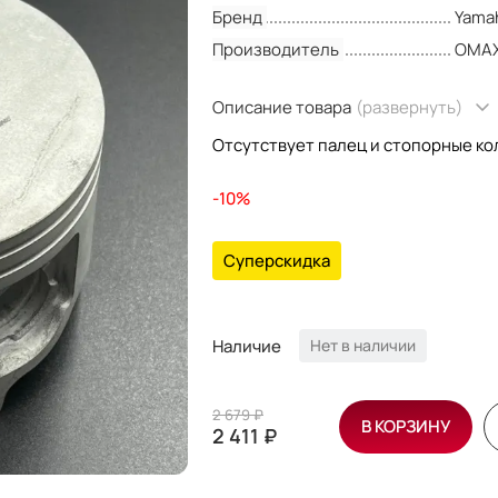
Бренд
Yama
Производитель
OMA
Описание товара
(развернуть)
Отсутствует палец и стопорные ко
-10%
Суперскидка
Наличие
Нет в наличии
2 679 ₽
В КОРЗИНУ
2 411 ₽