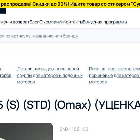
 распродажа! Скидки до 90%! Ищите товар со стикером "Су
мен и возврат
Блог
О компании
Контакты
Бонусная программа
я
Детали цилиндро-поршневой
Поршни, поршневые ком
торов
группы для катеров и лодочных
поршневые для катеров
моторов
моторов
 (S) (STD) (Omax) (УЦЕНК
64D-11631-00