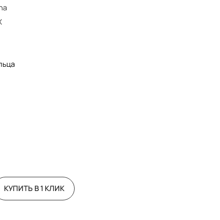
ha
X
льца
КУПИТЬ В 1 КЛИК