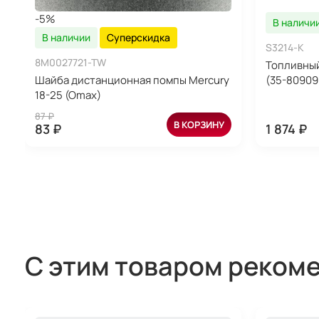
-5%
В наличи
В наличии
Суперскидка
S3214-K
8M0027721-TW
Топливны
Шайба дистанционная помпы Mercury
(35-80909
18-25 (Omax)
87 ₽
В КОРЗИНУ
83 ₽
1 874 ₽
С этим товаром реком