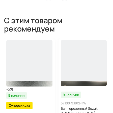
С этим товаром
рекомендуем
-5%
В наличии
В наличии
57100-93912-TW
Суперскидка
Вал торсионный Suzuki