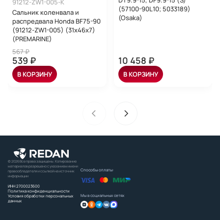
DT9.9-15, DF9.9-15 (S)
91212-ZW1-005-K
(57100-90L10; 5033189)
Сальник коленвала и
(Osaka)
распредвала Honda BF75-90
(91212-ZW1-005) (31x46x7)
(PREMARINE)
567 ₽
539 ₽
10 458 ₽
В КОРЗИНУ
В КОРЗИНУ
© 2026 Все права защищены. Копирование
материалов разрешено с указанием имени
Способы оплаты:
правообладателя и ссылкой на источник
информации
ИНН 2700023600
Политика конфиденциальности
Мы в социальных сетях
Условия обработки персональных
данных