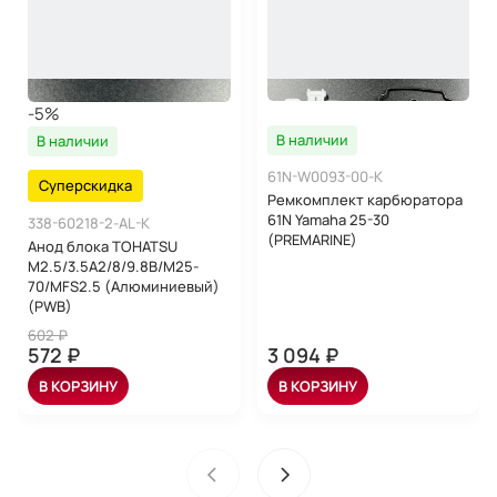
-5%
В наличии
В наличии
61N-W0093-00-K
Суперскидка
Ремкомплект карбюратора
61N Yamaha 25-30
338-60218-2-AL-K
(PREMARINE)
Анод блока TOHATSU
M2.5/3.5A2/8/9.8B/M25-
70/MFS2.5 (Алюминиевый)
(PWB)
602 ₽
572 ₽
3 094 ₽
В КОРЗИНУ
В КОРЗИНУ