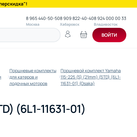
перскидка"!
8 965 440-50-50
8 909 822-40-40
8 924 000 00 33
Москва
Хабаровск
Владивосток
ВОЙТИ
Поршневые комплекты
Поршневой комплект Yamaha
и
для катеров и
115-225 (S) (21mm) (STD) (6L1-
лодочных моторов
11631-01) (Osaka)
) (6L1-11631-01)