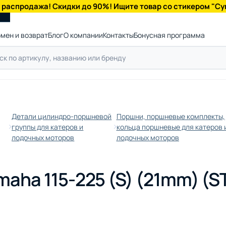
 распродажа! Скидки до 90%! Ищите товар со стикером "Су
мен и возврат
Блог
О компании
Контакты
Бонусная программа
Детали цилиндро-поршневой
Поршни, поршневые комплекты,
группы для катеров и
кольца поршневые для катеров 
лодочных моторов
лодочных моторов
ha 115-225 (S) (21mm) (STD