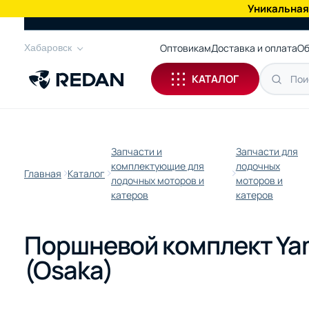
Уникальная
КАТАЛОГ
Оптовикам
Доставка и оплата
Об
Хабаровск
КАТАЛОГ
Запчасти и
Запчасти для
комплектующие для
лодочных
Главная
Каталог
лодочных моторов и
моторов и
катеров
катеров
Поршневой комплект Yama
(Osaka)