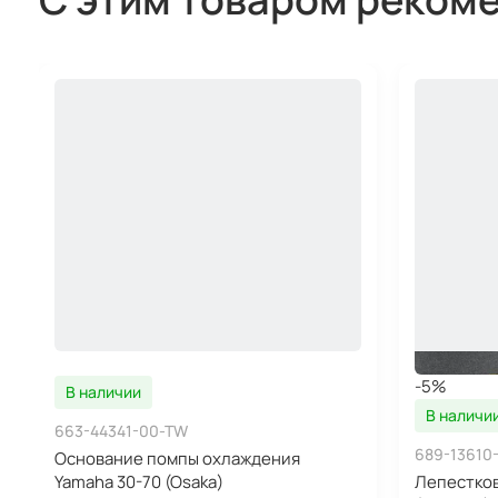
-5%
В наличии
В наличи
663-44341-00-TW
689-13610
Основание помпы охлаждения
Yamaha 30-70 (Osaka)
Лепестков