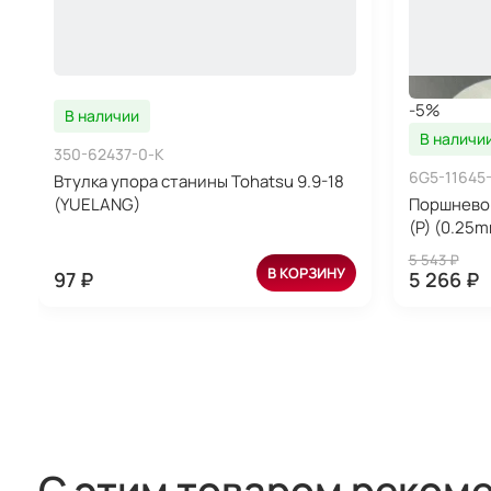
-5%
В наличии
В наличи
350-62437-0-K
6G5-11645
Втулка упора станины Tohatsu 9.9-18
(YUELANG)
Поршневой
(P) (0.25
5 543 ₽
В КОРЗИНУ
97 ₽
5 266 ₽
С этим товаром реком