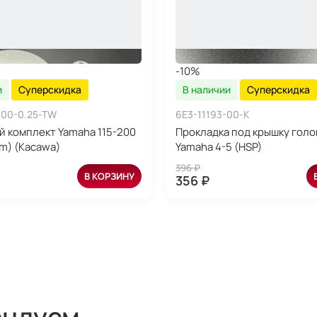
-10%
и
Суперскидка
В наличии
Суперскидка
-00-0.25-TW
6E3-11193-00-K
 комплект Yamaha 115-200
Прокладка под крышку голо
mm) (Kacawa)
Yamaha 4-5 (HSP)
396 ₽
В КОРЗИНУ
356 ₽
ендуем