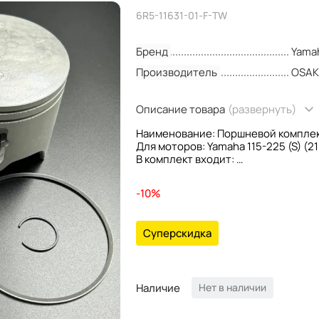
6R5-11631-01-F-TW
Бренд
Yama
Производитель
OSA
Описание товара
(развернуть)
Наименование: Поршневой комплект
Для моторов: Yamaha 115-225 (S) (
В комплект входит:
6R5-11631-01-93 - Поршень
6K7-11633-00 - Палец поршневой
-10%
6K7-11601-02 (64D-11603-02) - Ком
6E5-11634-00 - Стопорное кольцо (
Ремонтность: STD
Суперскидка
OEM номера: 6R5-11631-01; 6L1-11636
Производитель: Osaka
Наличие
Нет в наличии