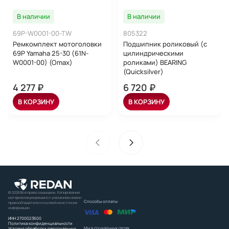
В наличии
В наличии
69P-W0001-00-TW
805322
Ремкомплект мотоголовки
Подшипник роликовый (с
69P Yamaha 25-30 (61N-
цилиндрическими
W0001-00) (Omax)
роликами) BEARING
(Quicksilver)
4 277 ₽
6 720 ₽
В КОРЗИНУ
В КОРЗИНУ
© 2026 Все права защищены. Копирование
материалов разрешено с указанием имени
Способы оплаты:
правообладателя и ссылкой на источник
информации
ИНН 2700023600
Политика конфиденциальности
Мы в социальных сетях
Условия обработки персональных