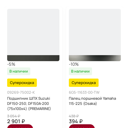
-5%
-10%
В наличии
В наличии
Суперскидка
Суперскидка
09269-75002-K
6G5-11633-00-TW
Подшипник ШПХ Suzuki
Палец поршневой Yamaha
DF150-250; DF150A-200
115-225 (Osaka)
(75х100х4) (PREMARINE)
3 054 ₽
438 ₽
2 901 ₽
394 ₽