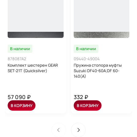
В наличии
В наличии
878087A2
09440-49004
Комплект шестерен GEAR
Пружина стопора муфты
SET-21T (Quicksilver)
Suzuki DF40-60A;DF 60-
140(A)
57 090 ₽
332 ₽
В КОРЗИНУ
В КОРЗИНУ