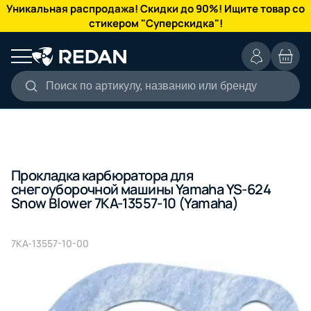
КАТАЛОГ
Уникальная распродажа! Скидки до 90%! Ищите товар со
стикером "Суперскидка"!
Поиск по артикулу, названию или бренду
Прокладка карбюратора для
снегоуборочной машины Yamaha YS-624
Snow Blower 7KA-13557-10 (Yamaha)
7KA-13557-10-00