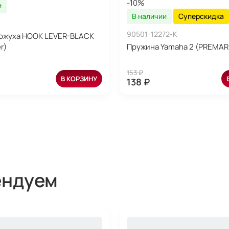
-10%
и
В наличии
Суперскидка
90501-12272-K
ожуха HOOK LEVER-BLACK
r)
Пружина Yamaha 2 (PREMAR
153 ₽
В КОРЗИНУ
138 ₽
ендуем