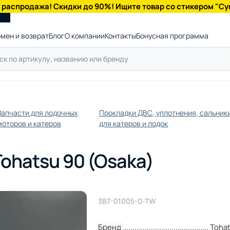
 распродажа! Скидки до 90%! Ищите товар со стикером "Су
мен и возврат
Блог
О компании
Контакты
Бонусная программа
Запчасти для лодочных
Прокладки ДВС, уплотнения, сальник
моторов и катеров
для катеров и лодок
ohatsu 90 (Osaka)
3B7-01005-0-TW
Бренд
Toha