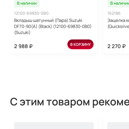
В наличии
В наличи
12100-69830-0B0
162186
Вкладыш шатунный (Пара) Suzuki
Защелка к
DF70-90(A) (Black) (12100-69830-0B0)
(Quicksilve
(Suzuki)
В КОРЗИНУ
2 988 ₽
2 270 ₽
С этим товаром реком