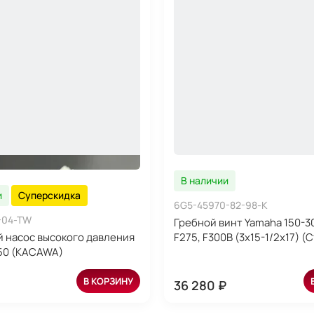
В наличии
и
Суперскидка
6G5-45970-82-98-K
-04-TW
Гребной винт Yamaha 150-30
 насос высокого давления
F275, F300B (3x15-1/2x17) (
50 (KACAWA)
В КОРЗИНУ
36 280 ₽