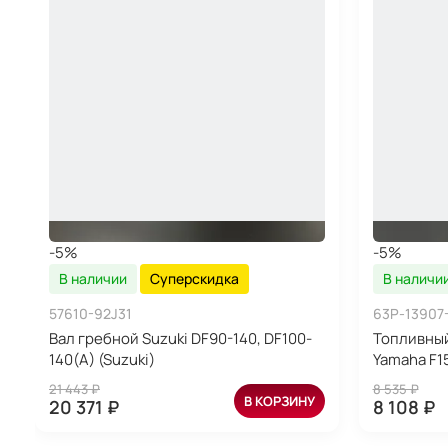
-5%
-5%
В наличии
Суперскидка
В наличи
57610-92J31
63P-13907
Вал гребной Suzuki DF90-140, DF100-
Топливный
140(A) (Suzuki)
Yamaha F1
21 443 ₽
8 535 ₽
В КОРЗИНУ
20 371 ₽
8 108 ₽