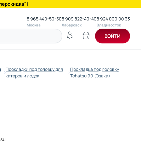
перскидка"!
8 965 440-50-50
8 909 822-40-40
8 924 000 00 33
Москва
Хабаровск
Владивосток
ВОЙТИ
и
Прокладки под головку для
Прокладка под головку
катеров и лодок
Tohatsu 90 (Osaka)
tsu