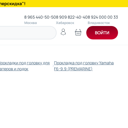
перскидка"!
8 965 440-50-50
8 909 822-40-40
8 924 000 00 33
Москва
Хабаровск
Владивосток
ВОЙТИ
рокладки под головку для
Прокладка под головку Yamaha
атеров и лодок
F6-9.9 (PREMARINE)
)