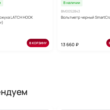
и
В наличии
8M0052843
ожуха LATCH HOOK
Вольтметр черный SmartCra
r)
В КОРЗИНУ
13 660 ₽
ендуем