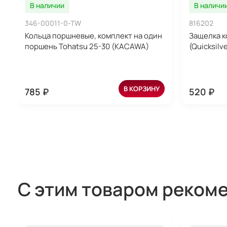
В наличии
В наличи
346-00011-0-TW
816202
Кольца поршневые, комплект на один
Защелка к
поршень Tohatsu 25-30 (KACAWA)
(Quicksilve
В КОРЗИНУ
785 ₽
520 ₽
С этим товаром реком