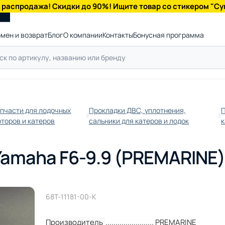
 распродажа! Скидки до 90%! Ищите товар со стикером "Су
мен и возврат
Блог
О компании
Контакты
Бонусная программа
пчасти для лодочных
Прокладки ДВС, уплотнения,
П
торов и катеров
сальники для катеров и лодок
к
Yamaha F6-9.9 (PREMARINE
68T-11181-00-K
Производитель
PREMARINE