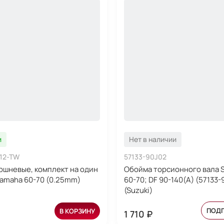
и
Нет в наличии
-12-TW
57133-90J02
ршневые, комплект на один
Обойма торсионного вала S
amaha 60-70 (0.25mm)
60-70; DF 90-140(A) (57133-
(Suzuki)
ПОД
В КОРЗИНУ
1 710 ₽