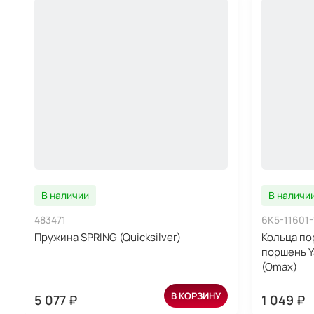
В наличии
В наличи
483471
6K5-11601
Пружина SPRING (Quicksilver)
Кольца по
поршень Y
(Omax)
В КОРЗИНУ
5 077 ₽
1 049 ₽