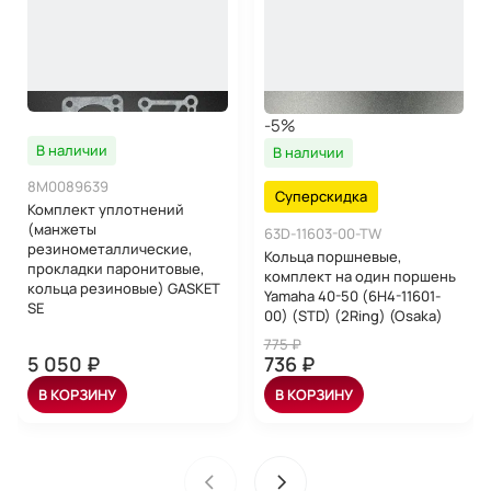
-5%
В наличии
В наличии
8M0089639
Суперскидка
Комплект уплотнений
(манжеты
63D-11603-00-TW
резинометаллические,
Кольца поршневые,
прокладки паронитовые,
комплект на один поршень
кольца резиновые) GASKET
Yamaha 40-50 (6H4-11601-
SE
00) (STD) (2Ring) (Osaka)
775 ₽
5 050 ₽
736 ₽
В КОРЗИНУ
В КОРЗИНУ