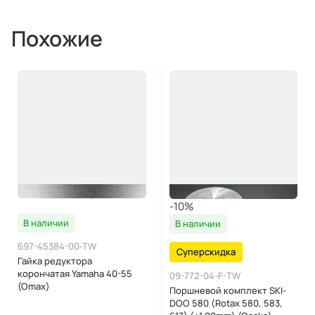
Похожие
-10%
В наличии
В наличии
697-45384-00-TW
Суперскидка
Гайка редуктора
корончатая Yamaha 40-55
09-772-04-F-TW
(Omax)
Поршневой комплект SKI-
DOO 580 (Rotax 580, 583,