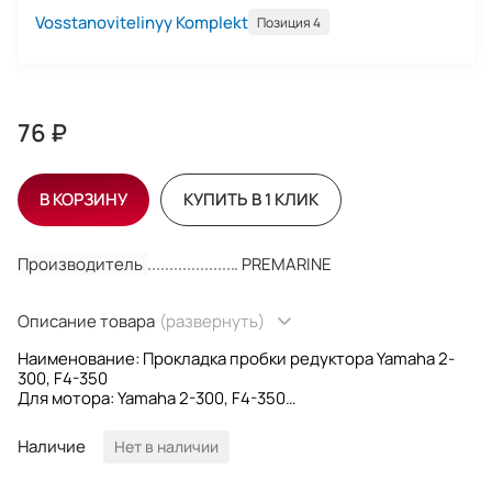
Vosstanovitelinyy Komplekt
Позиция 4
76 ₽
В КОРЗИНУ
КУПИТЬ В 1 КЛИК
Производитель
PREMARINE
Описание товара
(развернуть)
Наименование: Прокладка пробки редуктора Yamaha 2-
300, F4-350
Для мотора: Yamaha 2-300, F4-350
Размер: 8.0х12.6х1.6mm
OEM номер: 90430-08020; 90430-08003; 9043008003;
Наличие
Нет в наличии
9043008020
Производитель: PREMARINE