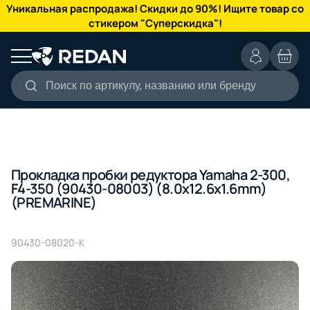
КАТАЛОГ
Уникальная распродажа! Скидки до 90%! Ищите товар со
стикером "Суперскидка"!
Поиск по артикулу, названию или бренду
Прокладка пробки редуктора Yamaha 2-300,
F4-350 (90430-08003) (8.0х12.6х1.6mm)
(PREMARINE)
90430-08020-K