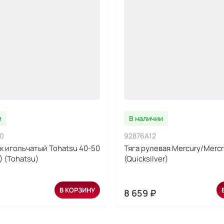
и
В наличии
0
92876A12
 игольчатый Tohatsu 40-50
Тяга рулевая Mercury/Mercr
) (Tohatsu)
(Quicksilver)
В КОРЗИНУ
8 659 ₽