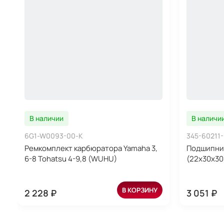
В наличии
В наличи
6G1-W0093-00-K
345-60211-
Ремкомплект карбюратора Yamaha 3,
Подшипник
6-8 Tohatsu 4-9,8 (WUHU)
(22x30x30
В КОРЗИНУ
2 228 ₽
3 051 ₽