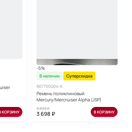
-5%
В наличии
Суперскидка
807755Q04-K
uiser
Ремень поликлиновый
Mercury/Mercruiser Alpha (JSP)
3 893 ₽
В КОРЗИНУ
В КОРЗИНУ
3 698 ₽