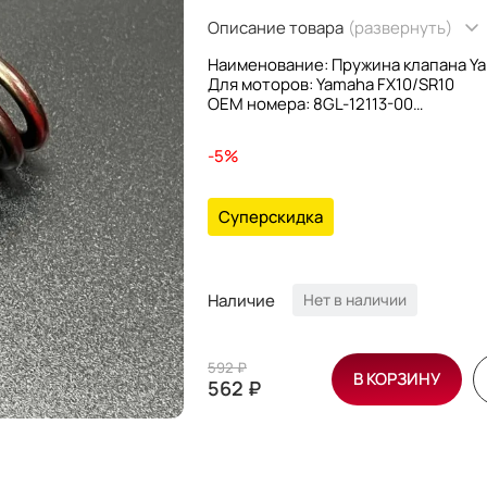
Описание товара
(развернуть)
Наименование: Пружина клапана Ya
Для моторов: Yamaha FX10/SR10
OEM номера: 8GL-12113-00
Производитель: Yamaha
-5%
Суперскидка
Наличие
Нет в наличии
592 ₽
В КОРЗИНУ
562 ₽