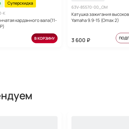
и
Суперскидка
63V-85570-00_OM
2-K
Катушка зажигания высоко
ончатая карданного вала(11-
Yamaha 9.9-15 (Omax 2)
P)
ПОД
В КОРЗИНУ
3 600 ₽
ендуем