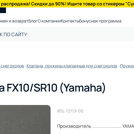
 распродажа! Скидки до 90%! Ищите товар со стикером "Су
мен и возврат
Блог
О компании
Контакты
Бонусная программа
 снегоходов
Клапана, пружины клапанные для снегоходов
Пружин
 FX10/SR10 (Yamaha)
8GL-12113-00
Производитель
YAM