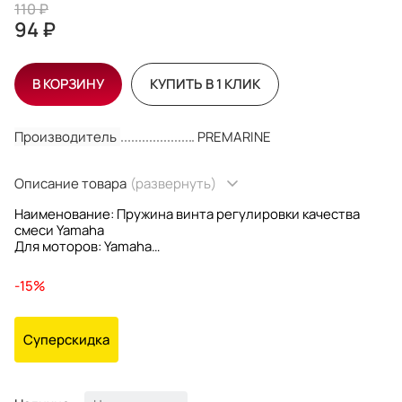
110 ₽
94 ₽
В КОРЗИНУ
КУПИТЬ В 1 КЛИК
Производитель
PREMARINE
Описание товара
(развернуть)
Наименование: Пружина винта регулировки качества
смеси Yamaha
Для моторов: Yamaha
OEM номера: 646-14212-01
Производитель: PREMARINE
-15%
Суперскидка