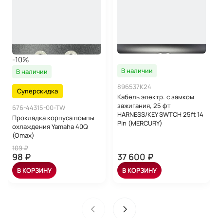
-10%
В наличии
В наличии
896537K24
Суперскидка
Кабель электр. с замком
зажигания, 25 фт
676-44315-00-TW
HARNESS/KEY SWTCH 25ft 14
Прокладка корпуса помпы
Pin (MERCURY)
охлаждения Yamaha 40Q
(Omax)
109 ₽
98 ₽
37 600 ₽
В КОРЗИНУ
В КОРЗИНУ