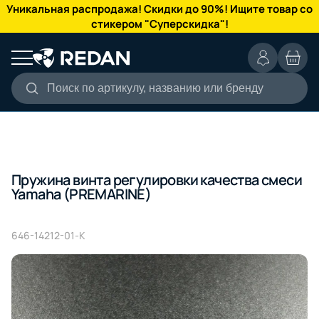
КАТАЛОГ
Уникальная распродажа! Скидки до 90%! Ищите товар со
стикером "Суперскидка"!
Поиск по артикулу, названию или бренду
Пружина винта регулировки качества смеси
Yamaha (PREMARINE)
646-14212-01-K